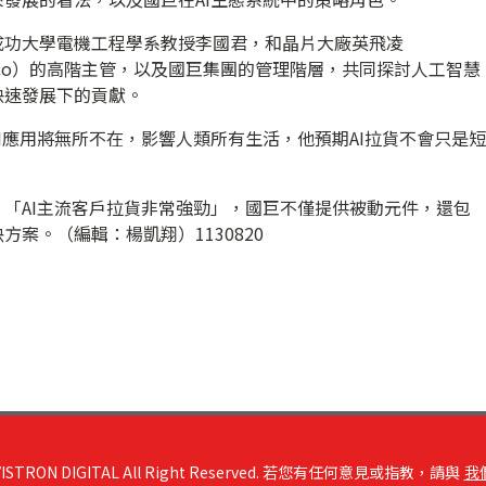
成功大學電機工程學系教授李國君，和晶片大廠英飛凌
Cisco）的高階主管，以及國巨集團的管理階層，共同探討人工智慧
快速發展下的貢獻。
AI應用將無所不在，影響人類所有生活，他預期AI拉貨不會只是短
，「AI主流客戶拉貨非常強勁」，國巨不僅提供被動元件，還包
方案。（編輯：楊凱翔）1130820
RON DIGITAL All Right Reserved. 若您有任何意見或指教，請與
我