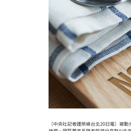
（中央社記者鍾榮峰台北20日電）被動
論壇，國巨董事長陳泰銘將分享對AI未