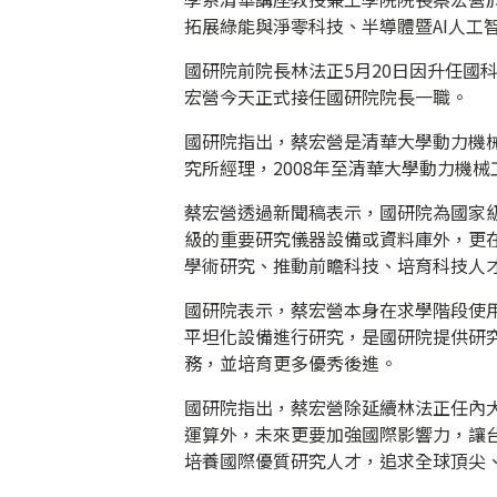
拓展綠能與淨零科技、半導體暨AI人工
國研院前院長林法正5月20日因升任國
宏營今天正式接任國研院院長一職。
國研院指出，蔡宏營是清華大學動力機
究所經理，2008年至清華大學動力機
蔡宏營透過新聞稿表示，國研院為國家
級的重要研究儀器設備或資料庫外，更
學術研究、推動前瞻科技、培育科技人
國研院表示，蔡宏營本身在求學階段使
平坦化設備進行研究，是國研院提供研
務，並培育更多優秀後進。
國研院指出，蔡宏營除延續林法正任內大
運算外，未來更要加強國際影響力，讓
培養國際優質研究人才，追求全球頂尖