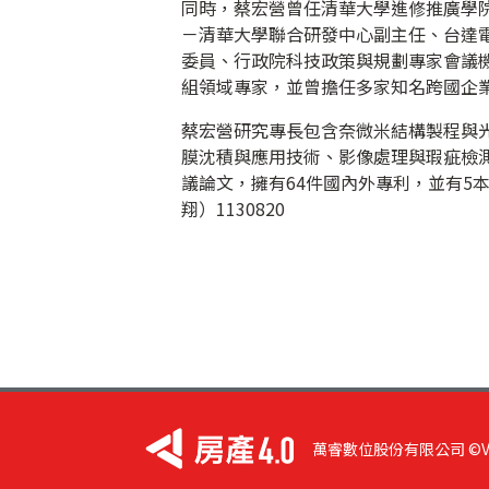
同時，蔡宏營曾任清華大學進修推廣學
－清華大學聯合研發中心副主任、台達
委員、行政院科技政策與規劃專家會議
組領域專家，並曾擔任多家知名跨國企
蔡宏營研究專長包含奈微米結構製程與
膜沈積與應用技術、影像處理與瑕疵檢測
議論文，擁有64件國內外專利，並有5
翔）1130820
萬睿數位股份有限公司 ©VIST