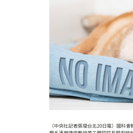
（中央社記者張璦台北20日電）國科
學系清華講座教授兼工學院院長蔡宏營