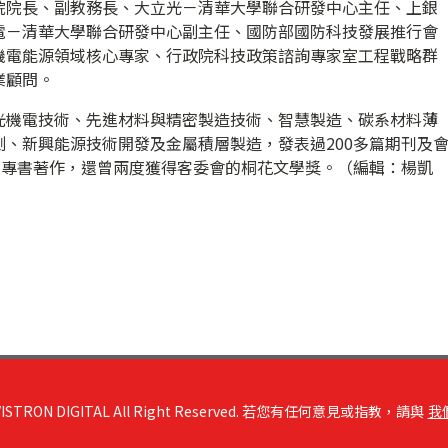
院院長、副教務長、大立光－清華大學聯合研發中心主任、上銀
電－清華大學聯合研發中心副主任、國防部國防科技發展推行會
機電能源領域核心專家、行政院科技政策諮詢專家室工程戰略群
業顧問。
光機電技術、先進材料與精密製造技術、智慧製造、碳系材料薄
、新興能源技術開發及金屬積層製造，發表過200多篇期刊及
本專書著作，還曾兩度獲得客委會的桐花文學獎。（編輯：楊凱
RON DIGITAL All Right Reserved. 若您有任何意見或指教，請與
我