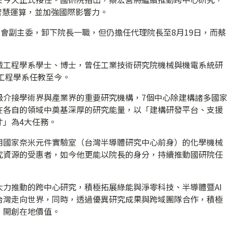
智慧運算，並加強國際影響力。
科會副主委，卸下院長一職，但仍擔任代理院長至8月19日，而蔡
械工程學系學士、博士，曾任工業技術研究院機械與機電系統研
械工程學系任教至今。
級介接學術界與產業界的重要研究機構，7個中心除建構諸多國家
在各自的領域中奠基深厚的研究能量，以「建構研發平台、支援
才」為4大任務。
用國家奈米元件實驗室（台灣半導體研究中心前身）的化學機械
究資源的受惠者，如今他更能以院長的身分，持續推動國研院任
力推動的跨中心研究，積極拓展綠能與淨零科技、半導體暨AI
台灣走向世界，同時，透過優異研究成果與跨域團隊合作，積極
、開創在地價值。