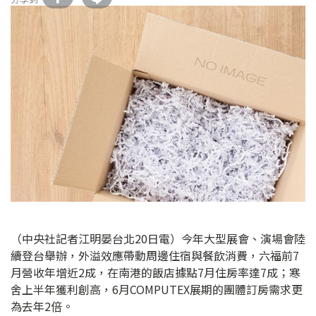
（中央社記者江明晏台北20日電）今年大型展會、演場會陸
續登台舉辦，外溢效應帶動周邊住宿與餐飲消費，六福前7
月營收年增近2成，在南港的飯店據點7月住房率達7成；寒
舍上半年獲利創高，6月COMPUTEX展期的團體訂房需求更
為去年2倍。