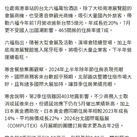
位處南港車站的台北六福萬怡酒店，除了大啖南港展覽館的
會展商機，也受惠音樂觀光商機，吸引大量國內外旅客，帶
動六福今年前7月營收逾新台幣5億元，年成長近20%，7月
更不受國人出國潮影響，465間房的住房率達7成。
六福指出，隨著大型會展及活動、演場會陸續登場，加上年
底南港展覽館進入尾牙旺季，將吸引大量企業客，下半年營
運續看旺。
寒舍餐旅集團觀察，2024年上半年除年節住房表現亮眼
外，國際商務客來台數超乎預期，北部飯店整體住宿市場大
好，且有諸多國際大展加持，讓首季住房業績亮眼。
寒舍說明，第2季住宿雖因403地震影響，不少商務人士取
消或延後來台，但遞延效應下仍在5月催出業績新高，加上
日本黃金週助攻，日本黃金週同期住房率相較2023年成長
14%、平均房價成長22%，2024台北國際電腦展
（COMPUTEX）6月展期的團體訂房需求更為去年2倍。