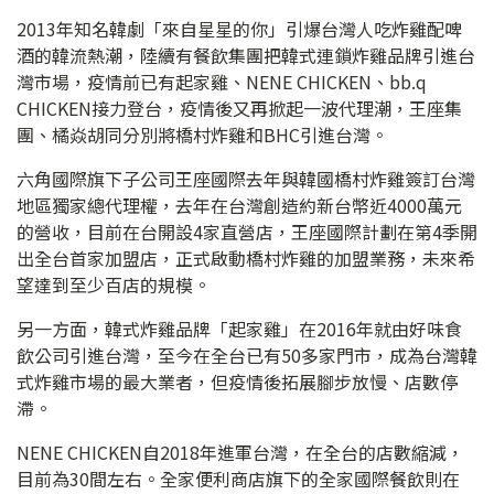
2013年知名韓劇「來自星星的你」引爆台灣人吃炸雞配啤
酒的韓流熱潮，陸續有餐飲集團把韓式連鎖炸雞品牌引進台
灣市場，疫情前已有起家雞、NENE CHICKEN、bb.q
CHICKEN接力登台，疫情後又再掀起一波代理潮，王座集
團、橘焱胡同分別將橋村炸雞和BHC引進台灣。
六角國際旗下子公司王座國際去年與韓國橋村炸雞簽訂台灣
地區獨家總代理權，去年在台灣創造約新台幣近4000萬元
的營收，目前在台開設4家直營店，王座國際計劃在第4季開
出全台首家加盟店，正式啟動橋村炸雞的加盟業務，未來希
望達到至少百店的規模。
另一方面，韓式炸雞品牌「起家雞」在2016年就由好味食
飲公司引進台灣，至今在全台已有50多家門市，成為台灣韓
式炸雞市場的最大業者，但疫情後拓展腳步放慢、店數停
滯。
NENE CHICKEN自2018年進軍台灣，在全台的店數縮減，
目前為30間左右。全家便利商店旗下的全家國際餐飲則在