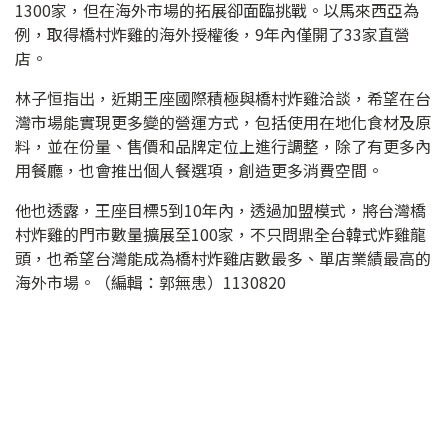
1300家，但在海外市場的拓展卻面臨挑戰。以馬來西亞為
例，取得橋村炸雞的海外授權後，9年內僅開了33家直營
店。
林子恒指出，近期王座國際積極與橋村炸雞洽談，希望在台
灣市場能實現更多變的營運方式，包括使用在地化食材及原
料，並在份量、售價和品牌定位上進行調整，除了有更多內
用餐廳，也會推出個人餐選項，創造更多消費空間。
他也透露，王座目標5到10年內，透過加盟模式，將台灣橋
村炸雞的門市數量擴展至100家，不只問鼎全台韓式炸雞龍
頭，也希望台灣能成為橋村炸雞店數最多、單店業績最高的
海外市場。（編輯：郭無患）1130820