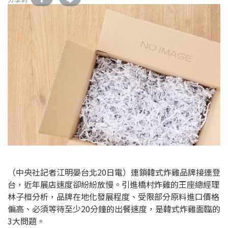
（中央社記者江明晏台北20日電）連鎖韓式炸雞品牌接連登
台，近年展店速度卻紛紛放慢。引進橋村炸雞的王座總經理
林子桓分析，品牌在地化發展程度、受限部分原料進口價格
偏高、必須等待至少20分鐘的出餐速度，是韓式炸雞面臨的
3大問題。