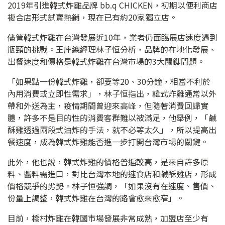
2019年引進韓式炸雞品牌 bb.q CHICKEN，初期以便利商店
複合店形式試賣熱銷，現在已有約20家獨立店。
儘管韓式炸雞在台灣發展近10年，業者仍面臨展店速度遇到
瓶頸的挑戰。王座總經理林子恒分析，品牌的在地化發展、
出餐速度和價格是韓式炸雞在台灣市場的3大關鍵問題。
「如果點一份韓式炸雞，卻要等20、30分鐘，相當不利於
內用消費或立即性需求」，林子恒指出，韓式炸雞通常以外
帶和外送為主，疫情期間曾迎來高峰，但隨著消費回歸實
體，許多不是目的性的消費客群難以被滿足，他舉例，「鹹
酥雞透過兩段式油炸的手法，就不必等太久」，所以提高出
餐速度，成為韓式炸雞能否進一步打開台灣市場的關鍵。
此外，他也說，韓式炸雞的價格普遍較高，是來自許多原
料、醬料需進口，對比台灣本地的速食店和鹹酥雞店，形成
價格競爭的劣勢。林子恒強調，「如果沒有在速度、售價、
份量上調整，韓式炸雞在台灣的路會愈來愈窄」。
目前，橋村炸雞在韓國市場發展非常成熟，加盟店至少有