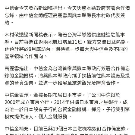
中信金今天發布新聞稿指出，今天與熊本縣政府簽署合作備
忘錄，由中信金總經理高麗雪與熊本縣縣長木村敬代表簽
約。
木村敬透過新聞稿表示，隨著台灣半導體供應鏈進駐熊本
縣，目前每週往返兩地航班增至11班，雙方交流日益熱絡，
他預計將於8月底訪台，期待進一步擴大與中信金及不同的
產業領域合作面向。
高麗雪指出，中信金為台灣首家與熊本縣政府簽署合作備忘
錄的金融機構，將與熊本縣政府攜手扶植前往熊本設廠及投
資的台資企業，並進一步推展至旅遊觀光及體育合作。
中信金表示，金控長期布局日本市場，子公司中信銀於
2000年成立東京分行，2014年併購日本東京之星銀行，成
為唯一於日本設有子行的台資金融機構，採分、子行雙引擎
模式提供法人、個人金融服務。
中信金補充，目前已與29個日本金融機構簽訂合作備忘錄，