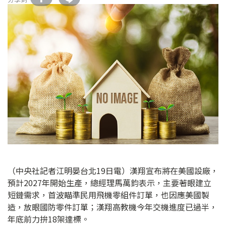
（中央社記者江明晏台北19日電）漢翔宣布將在美國設廠，
預計2027年開始生產，總經理馬萬鈞表示，主要著眼建立
短鏈需求，首波瞄準民用飛機零組件訂單，也因應美國製
造，放眼國防零件訂單；漢翔高教機今年交機進度已過半，
年底前力拚18架達標。