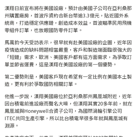
漢翔日前宣布將在美國設廠，預計由美國子公司在亞利桑那
州購置廠房，首波斥資約合新台幣逾3.3億元，貼近國外系
統商，打造穩定供應鏈，創造成本效益，首波瞄準民用飛機
零組件訂單，也放眼國防零件訂單。
馬萬鈞今天受訪表示，很早就有赴美國設廠的企圖，近年因
疫情造成的缺料問題相當嚴重，客戶和製造端面臨很強大的
「短鏈」需求，歐洲、美國客戶都有這方面需求，為爭取訂
單並節省運費，這是漢翔在美國設廠的第一個優勢。
第二優勢則是，美國客戶現在希望有一定比例在美國本土製
造，更有利於爭取國防相關訂單。
他進一步說，漢翔美國廠位於亞利桑那州鳳凰城附近，近年
因台積電前進設廠而聲名大噪，但漢翔其實20多年前，就在
鳳凰城與Honeywell合資子公司，為國際渦輪引擎公司
ITEC共同生產引擎，所以比台積電早很多年就與鳳凰城有
淵源。