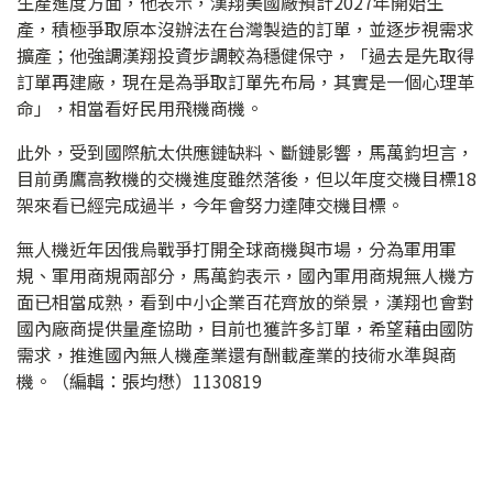
生產進度方面，他表示，漢翔美國廠預計2027年開始生
產，積極爭取原本沒辦法在台灣製造的訂單，並逐步視需求
擴產；他強調漢翔投資步調較為穩健保守，「過去是先取得
訂單再建廠，現在是為爭取訂單先布局，其實是一個心理革
命」，相當看好民用飛機商機。
此外，受到國際航太供應鏈缺料、斷鏈影響，馬萬鈞坦言，
目前勇鷹高教機的交機進度雖然落後，但以年度交機目標18
架來看已經完成過半，今年會努力達陣交機目標。
無人機近年因俄烏戰爭打開全球商機與市場，分為軍用軍
規、軍用商規兩部分，馬萬鈞表示，國內軍用商規無人機方
面已相當成熟，看到中小企業百花齊放的榮景，漢翔也會對
國內廠商提供量產協助，目前也獲許多訂單，希望藉由國防
需求，推進國內無人機產業還有酬載產業的技術水準與商
機。（編輯：張均懋）1130819