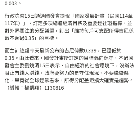
0.003。
行政院會15日通過國發會提報「國家發展計畫（民國114至
117年）」，訂定多項總體經濟目標及重要經社環指標，並
對外界關注的分配議題，訂出「維持每戶可支配所得吉尼係
數不超過0.35」的目標。
而主計總處今天最新公布的吉尼係數0.339，已經低於
0.35。由此看來，國發計畫所訂定的目標偏向保守，不過國
發會主委劉鏡清15日表示，自由經濟的社會環境下，沒辦法
阻止有錢人賺錢，政府要努力的是守住現況、不要繼續惡
化，畢竟從全球經驗看來，所得分配差距擴大確實是趨勢。
（編輯：楊凱翔）1130816