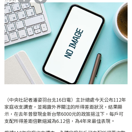
（中央社記者潘姿羽台北16日電）主計總處今天公布112年
家庭收支調查，並揭露外界關注的所得差距狀況，結果顯
示，在去年普發現金新台幣6000元的政策挹注下，每戶可
支配所得差距倍數縮減為6.12倍，為4年來最佳表現。