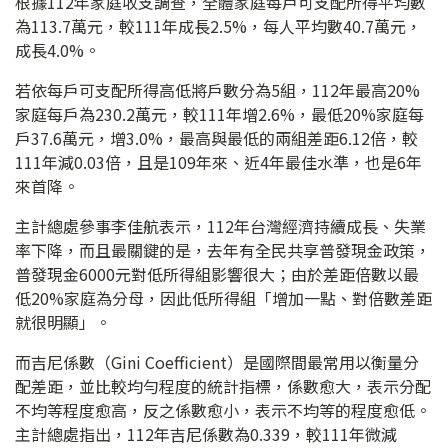
根據112年家庭收支調查，全體家庭每戶可支配所得平均數
為113.7萬元，較111年成長2.5%，每人平均數40.7萬元，
成長4.0%。
若依每戶可支配所得高低將戶數分為5組，112年最高20%
家庭每戶為230.2萬元，較111年增2.6%，最低20%家庭每
戶37.6萬元，增3.0%，最高與最低的兩組差距6.12倍，較
111年減0.03倍，且是109年來、近4年最佳水準，也是6年
來首降。
主計總處參事李佳航表示，112年台灣經濟持續成長、失業
率下降，而且最關鍵的是，去年有全民共享普發現金政策，
普發現金6000元對低所得組影響很大；由於差距倍數以最
低20%家庭為分母，因此低所得組「增加一點、對倍數差距
就很明顯」。
而吉尼係數（Gini Coefficient）是國際間最常用以衡量分
配差距，並比較均勻程度的統計指標，係數愈大，表示分配
不均等程度愈高，反之係數愈小，表示不均等的程度愈低。
主計總處指出，112年吉尼係數為0.339，較111年微減