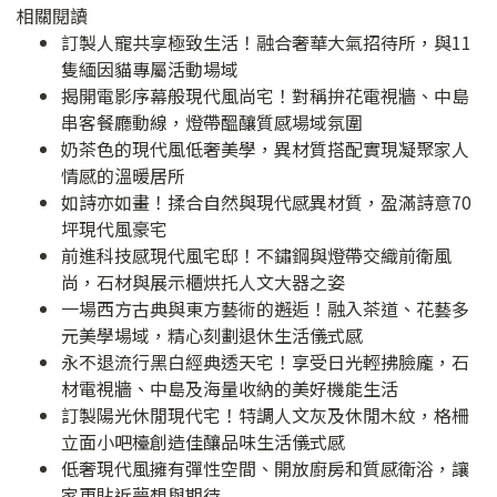
相關閱讀
訂製人寵共享極致生活！融合奢華大氣招待所，與11
隻緬因貓專屬活動場域
揭開電影序幕般現代風尚宅！對稱拚花電視牆、中島
串客餐廳動線，燈帶醞釀質感場域氛圍
奶茶色的現代風低奢美學，異材質搭配實現凝聚家人
情感的溫暖居所
如詩亦如畫！揉合自然與現代感異材質，盈滿詩意70
坪現代風豪宅
前進科技感現代風宅邸！不鏽鋼與燈帶交織前衛風
尚，石材與展示櫃烘托人文大器之姿
一場西方古典與東方藝術的邂逅！融入茶道、花藝多
元美學場域，精心刻劃退休生活儀式感
永不退流行黑白經典透天宅！享受日光輕拂臉龐，石
材電視牆、中島及海量收納的美好機能生活
訂製陽光休閒現代宅！特調人文灰及休閒木紋，格柵
立面小吧檯創造佳釀品味生活儀式感
低奢現代風擁有彈性空間、開放廚房和質感衛浴，讓
家更貼近夢想與期待