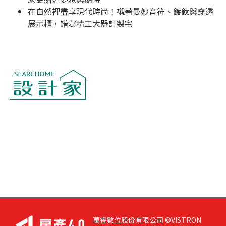
在自然裡盡享現代時尚！襯著曼妙音符、鍍鈦與穿透
展示櫃，譜寫精工大器訂製宅
萬睿數位股份有限公司 ©VISTRON