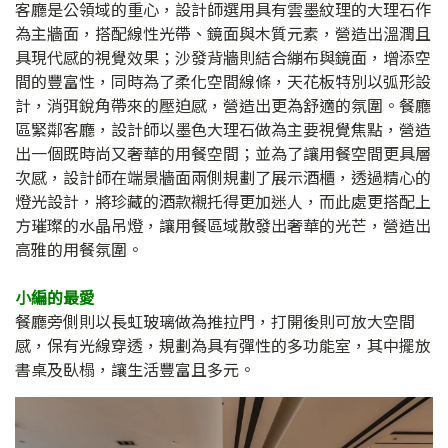
客廳是公領域的重心，設計師選用具有雲墨紋理的大理石作
為主牆面，搭配線性光帶、鏡面與木質元素，營造出溫潤且
具現代感的視覺效果；沙發背牆則結合繃布與鏡面，增添空
間的豐富性，同時為了柔化空間線條，天花板特別以弧形設
計，消弭銳角帶來的壓迫感，營造出更為舒適的氛圍。餐廳
區緊鄰客廳，設計師以墨色大理石做為主要視覺焦點，營造
出一個既時尚又奢華的用餐空間；並為了讓用餐空間更具層
次感，設計師在端景牆面兩側規劃了展示酒櫃，透過精心的
燈光設計，將珍藏的酒款襯托得更加迷人，而此處更搭配上
方璀璨的水晶吊燈，讓用餐區域散發出奢華的光芒，營造出
高雅的用餐氛圍。
小編的最愛
餐廳旁側則以長虹玻璃做為推拉門，打開後則可放大空間
感，保有光線穿透，規劃為具有彈性的多功能室，其中擺放
書桌及臥榻，讓生活豐富且多元。