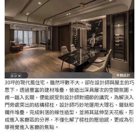
30坪的現代風住宅，雖然坪數不大，卻在設計師與屋主的巧
思下，透過豐富的建材堆疊，營造出深具層次的空間氛圍。
甫一踏入玄關，便能感受到設計師對細節的講究，為解決入
門旁處突出的結構樑柱，設計師巧妙地運用大理石、鍍鈦和
鐵件堆疊，完成俐落的線性造型，並將其延伸至天花板，形
成進入客廳區的分界，不僅化解了樑柱的壓迫感，更成為引
導視覺進入客廳的焦點。