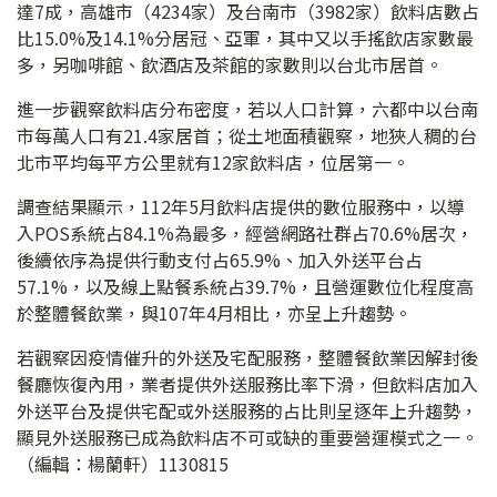
達7成，高雄市（4234家）及台南市（3982家）飲料店數占
比15.0%及14.1%分居冠、亞軍，其中又以手搖飲店家數最
多，另咖啡館、飲酒店及茶館的家數則以台北市居首。
進一步觀察飲料店分布密度，若以人口計算，六都中以台南
市每萬人口有21.4家居首；從土地面積觀察，地狹人稠的台
北市平均每平方公里就有12家飲料店，位居第一。
調查結果顯示，112年5月飲料店提供的數位服務中，以導
入POS系統占84.1%為最多，經營網路社群占70.6%居次，
後續依序為提供行動支付占65.9%、加入外送平台占
57.1%，以及線上點餐系統占39.7%，且營運數位化程度高
於整體餐飲業，與107年4月相比，亦呈上升趨勢。
若觀察因疫情催升的外送及宅配服務，整體餐飲業因解封後
餐廳恢復內用，業者提供外送服務比率下滑，但飲料店加入
外送平台及提供宅配或外送服務的占比則呈逐年上升趨勢，
顯見外送服務已成為飲料店不可或缺的重要營運模式之一。
（編輯：楊蘭軒）1130815