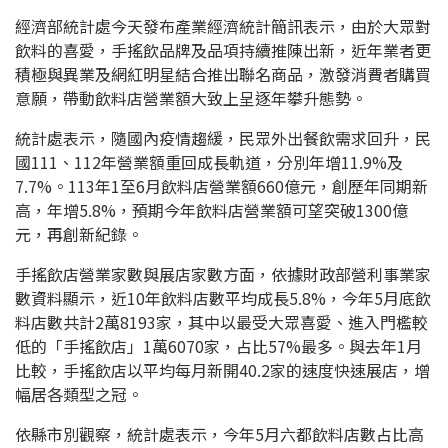
經濟部統計處今天發布產業經濟統計簡訊表示，由於大眾對
飲料的喜愛，手搖飲品牌及品項持續推陳出新，近年業者更
積極與異業及網紅明星結合推出聯名商品，激發消費者購買
意願，帶動飲料店營業額大致上呈逐年攀升態勢。
統計處表示，隨國內疫情趨緩，民眾外出餐飲需求回升，民
國111、112年營業額重回成長軌道，分別年增11.9%及
7.7%。113年1至6月飲料店營業額660億元，創歷年同期新
高，年增5.8%，預期今年飲料店營業額可望突破1300億
元，再創新紀錄。
手搖飲店營業家數與展店家數方面，依據財政部營利事業家
數資料顯示，近10年飲料店數平均成長5.8%，今年5月底飲
料店數共計2萬8193家，其中以最受大眾喜愛、進入門檻較
低的「手搖飲店」1萬6070家，占比57%最多。與去年1月
比較，手搖飲店以平均每月新開40.2家的速度快速展店，增
幅居各類型之冠。
依縣市別觀察，統計處表示，今年5月六都飲料店數占比高