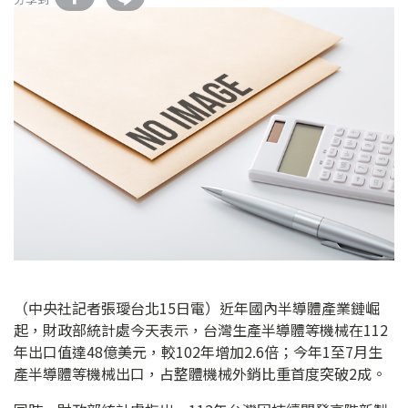
（中央社記者張璦台北15日電）近年國內半導體產業鏈崛
起，財政部統計處今天表示，台灣生產半導體等機械在112
年出口值達48億美元，較102年增加2.6倍；今年1至7月生
產半導體等機械出口，占整體機械外銷比重首度突破2成。