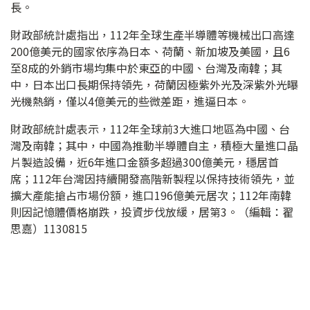
長。
財政部統計處指出，112年全球生產半導體等機械出口高達
200億美元的國家依序為日本、荷蘭、新加坡及美國，且6
至8成的外銷市場均集中於東亞的中國、台灣及南韓；其
中，日本出口長期保持領先，荷蘭因極紫外光及深紫外光曝
光機熱銷，僅以4億美元的些微差距，進逼日本。
財政部統計處表示，112年全球前3大進口地區為中國、台
灣及南韓；其中，中國為推動半導體自主，積極大量進口晶
片製造設備，近6年進口金額多超過300億美元，穩居首
席；112年台灣因持續開發高階新製程以保持技術領先，並
擴大產能搶占市場份額，進口196億美元居次；112年南韓
則因記憶體價格崩跌，投資步伐放緩，居第3。（編輯：翟
思嘉）1130815