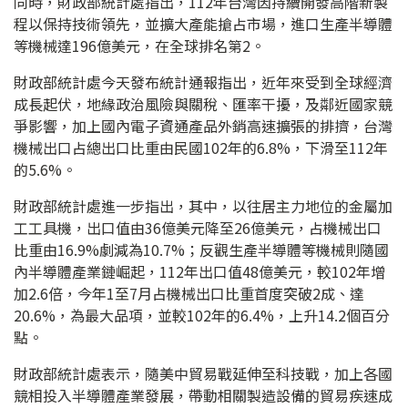
同時，財政部統計處指出，112年台灣因持續開發高階新製
程以保持技術領先，並擴大產能搶占市場，進口生產半導體
等機械達196億美元，在全球排名第2。
財政部統計處今天發布統計通報指出，近年來受到全球經濟
成長起伏，地緣政治風險與關稅、匯率干擾，及鄰近國家競
爭影響，加上國內電子資通產品外銷高速擴張的排擠，台灣
機械出口占總出口比重由民國102年的6.8%，下滑至112年
的5.6%。
財政部統計處進一步指出，其中，以往居主力地位的金屬加
工工具機，出口值由36億美元降至26億美元，占機械出口
比重由16.9%劇減為10.7%；反觀生產半導體等機械則隨國
內半導體產業鏈崛起，112年出口值48億美元，較102年增
加2.6倍，今年1至7月占機械出口比重首度突破2成、達
20.6%，為最大品項，並較102年的6.4%，上升14.2個百分
點。
財政部統計處表示，隨美中貿易戰延伸至科技戰，加上各國
競相投入半導體產業發展，帶動相關製造設備的貿易疾速成