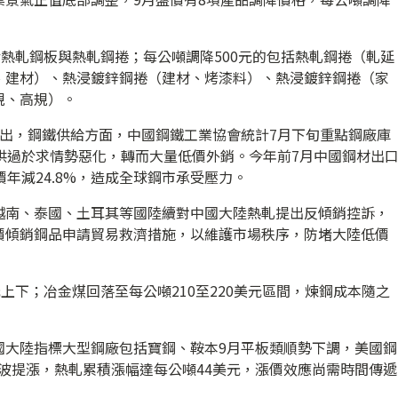
括熱軋鋼板與熱軋鋼捲；每公噸調降500元的包括熱軋鋼捲（軋延
、建材）、熱浸鍍鋅鋼捲（建材、烤漆料）、熱浸鍍鋅鋼捲（家
規、高規）。
指出，鋼鐵供給方面，中國鋼鐵工業協會統計7月下旬重點鋼廠庫
大陸供過於求情勢惡化，轉而大量低價外銷。今年前7月中國鋼材出
均價年減24.8%，造成全球鋼市承受壓力。
越南、泰國、土耳其等國陸續對中國大陸熱軋提出反傾銷控訴，
價傾銷鋼品申請貿易救濟措施，以維護市場秩序，防堵大陸低價
上下；冶金煤回落至每公噸210至220美元區間，煉鋼成本隨之
國大陸指標大型鋼廠包括寶鋼、鞍本9月平板類順勢下調，美國鋼
續2波提漲，熱軋累積漲幅達每公噸44美元，漲價效應尚需時間傳遞