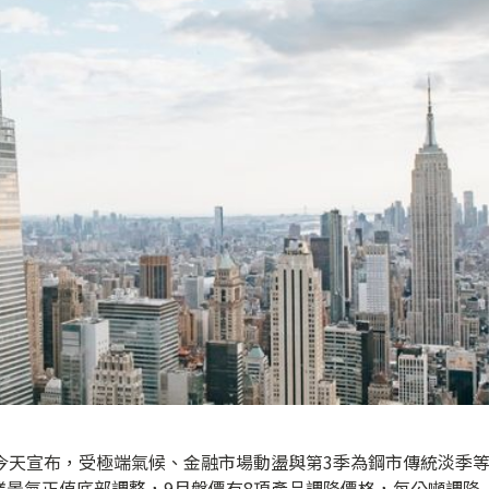
今天宣布，受極端氣候、金融市場動盪與第3季為鋼市傳統淡季
業景氣正值底部調整，9月盤價有8項產品調降價格，每公噸調降