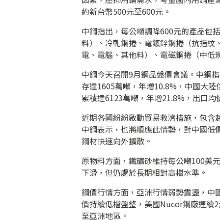
約新台幣500元至600元。
中鋼指出，每公噸調降600元的產品包
料）、冷軋鋼捲、電鍍鋅鋼捲（抗指紋
電、電腦、其他料）、電磁鋼捲（中低
中鋼今天召開9月鋼品盤價會議。中鋼
存達1605萬噸，年增10.8%，中國
累積達6123萬噸，年增21.8%，出口
近期各國紛紛啟動貿易救濟措施，包含
中鋼表示，也將順應此情勢，對中國低
鋼材快速向外擴散。
原物料方面，鐵礦砂維持每公噸100美元
下滑，但仍處於長期相對高檔水準。
鋼價行情方面，亞洲行情弱勢震盪，中
價持續低檔盤整，美國Nucor鋼廠連
至亞洲地區。