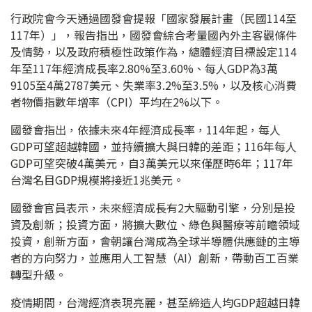
行政院會今天通過國發會提報「國家發展計畫（民國114至
117年）」，報告指出，國發會綜合考量國內外主客觀條件
及情勢，以及政府積極性政策作為，總體經濟目標設定114
年至117年經濟成長率2.80%至3.60%、每人GDP為3萬
9105至4萬2787美元、失業率3.2%至3.5%，以及核心消費
者物價指數年增率（CPI）平均在2%以下。
國發會指出，依據未來4年經濟成長率，114年起，每人
GDP可望超越韓國，並持續擴大與日韓的差距；116年每人
GDP可望突破4萬美元，自3萬美元以來僅歷時6年；117年
台灣名目GDP規模將接近1兆美元。
國發會官員表示，未來經濟成長有2大驅動引擎，分別是投
資及創新；投資方面，將擴大數位、綠色與醫療等前瞻領域
投資，創新方面，會朝讓台灣成為全球半導體供應鏈的主導
者的方向努力，並應用人工智慧（AI）創新，帶動百工百業
轉型升級。
疫情期間，台灣經濟表現亮麗，甚至締造人均GDP超越日韓