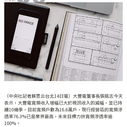
（中央社記者蘇思云台北14日電）大豐電董事長張銘志今天
表示，大豐電寬頻收入增幅已大於視訊收入的減幅，並已持
續10幾季，目前寬頻戶數為16.6萬戶，現行經營區的寬頻滲
透率76.3%已是業界最高，未來目標力拚寬頻滲透率逾
100%。