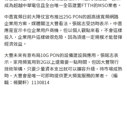
成為超越中華電信且全台唯一全區建置FTTH的MSO業者。
中嘉寬頻日前大陣仗宣布推出25G PON的超高速寬頻網路
企業用方案，媒體關注大豐看法。張銘志受訪時表示，中嘉
應是宣示卡位企業用戶商機，但以個人觀點來看，不會這樣
投入，企業用戶這樣做很危險，因為須達一定規模才能發揮
經濟效益。
大豐未來有意布局10G PON的設備建設與應用，張銘志表
示，家用頻寬用到2G以上還需要一點時間，但因大豐現行
技術架構，只要少量資本支出就可以擴容升級，待市場成熟
時，大豐會是唯一可即時提供更大頻寬服務的業者。（編
輯：楊蘭軒）1130814