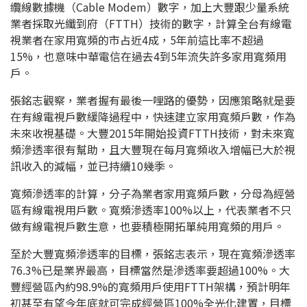
纜線數據機（Cable Modem）數字，加上大豐跟少量系統
業者採取光纖到府（FTTH）技術的數字，計算全台有線電
視業者在家用寬頻的市占近4成，5年前這比率不超過
15%，也意味中華電信在過去4到5年流失許多家用寬頻用
戶。
張銘志觀察，業者握有最後一哩路的優勢，因應策略就是要
在有線電視戶數緩降過程中，快速建立家用寬頻戶數，作為
未來收視基礎。大豐2015年開始投資FTTH技術，對未來寬
頻滲透率很有幫助，且大豐現在每月寬頻收入增幅已大於視
訊收入的減幅，並已持續10幾季。
寬頻滲透率的計算，分子為業者家用寬頻戶數，分母為經營
區有線電視用戶數。寬頻滲透率100%以上，代表業者不只
做有線電視戶數生意，也要積極開拓單純用寬頻的用戶。
至於大豐寬頻滲透率的目標，張銘志表示，現在寬頻滲透率
76.3%已是業界最高，目標當然是滲透率要超過100%。大
豐經營區內約98.9%的寬頻用戶使用FTTH架構，預計明年
初甚至有望今年底就可完成經營區100%全光化建置，目標