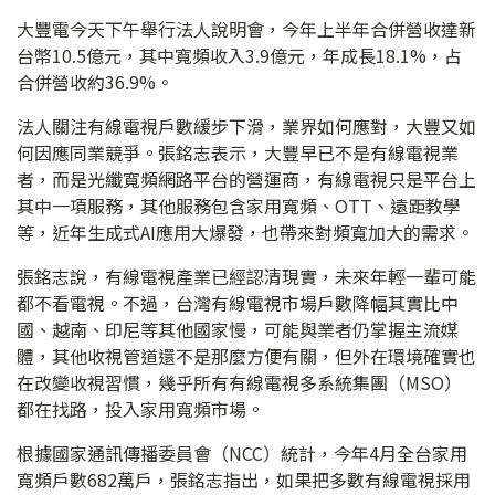
大豐電今天下午舉行法人說明會，今年上半年合併營收達新
台幣10.5億元，其中寬頻收入3.9億元，年成長18.1%，占
合併營收約36.9%。
法人關注有線電視戶數緩步下滑，業界如何應對，大豐又如
何因應同業競爭。張銘志表示，大豐早已不是有線電視業
者，而是光纖寬頻網路平台的營運商，有線電視只是平台上
其中一項服務，其他服務包含家用寬頻、OTT、遠距教學
等，近年生成式AI應用大爆發，也帶來對頻寬加大的需求。
張銘志說，有線電視產業已經認清現實，未來年輕一輩可能
都不看電視。不過，台灣有線電視市場戶數降幅其實比中
國、越南、印尼等其他國家慢，可能與業者仍掌握主流媒
體，其他收視管道還不是那麼方便有關，但外在環境確實也
在改變收視習慣，幾乎所有有線電視多系統集團（MSO）
都在找路，投入家用寬頻市場。
根據國家通訊傳播委員會（NCC）統計，今年4月全台家用
寬頻戶數682萬戶，張銘志指出，如果把多數有線電視採用