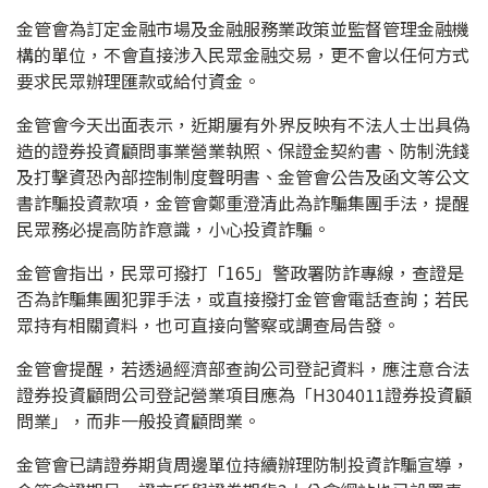
金管會為訂定金融市場及金融服務業政策並監督管理金融機
構的單位，不會直接涉入民眾金融交易，更不會以任何方式
要求民眾辦理匯款或給付資金。
金管會今天出面表示，近期屢有外界反映有不法人士出具偽
造的證券投資顧問事業營業執照、保證金契約書、防制洗錢
及打擊資恐內部控制制度聲明書、金管會公告及函文等公文
書詐騙投資款項，金管會鄭重澄清此為詐騙集團手法，提醒
民眾務必提高防詐意識，小心投資詐騙。
金管會指出，民眾可撥打「165」警政署防詐專線，查證是
否為詐騙集團犯罪手法，或直接撥打金管會電話查詢；若民
眾持有相關資料，也可直接向警察或調查局告發。
金管會提醒，若透過經濟部查詢公司登記資料，應注意合法
證券投資顧問公司登記營業項目應為「H304011證券投資顧
問業」，而非一般投資顧問業。
金管會已請證券期貨周邊單位持續辦理防制投資詐騙宣導，