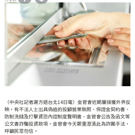
（中央社記者謝方娪台北14日電）金管會近期屢接獲外界反
映，有不法人士出具偽造的投顧營業執照、保證金契約書、
防制洗錢及打擊資恐內控制度聲明書、金管會公告及函文等
公文書詐騙投資款項，金管會今天鄭重澄清此為詐團手法，
呼籲民眾勿信。