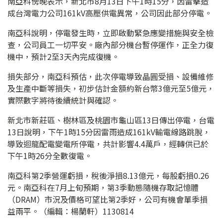
南亞科傍晚表示，新北市8月13日下午1時15分，因雷擊造
成台灣電力公司161kV高壓供電異常，公司因此部分停電。
南亞科說明，停電發生時，立即啟動緊急應變措施與安全檢
查，公司員工一切平安。廠內部分機台暫停運作，正全力復
機中，預計2至3天內完成復機。
損失部分，南亞科預估，此次停電導致晶圓受損、設備維修
及生產中斷等損失，初步估計金額約新台幣3億元至5億元，
實際數字將待後續統計與確認。
新北市新莊區、樹林區及桃園市龜山區13日傳出停電，台電
13日說明，下午1時15分因雷雨造成161kV輸電線路跳脫，
導致迴龍配電變電所停電，共計影響4.4萬戶，經轉供已於
下午1時26分全數復電。
南亞科第2季營運虧損，稅後淨損8.13億元，每股虧損0.26
元。南亞科在7月上旬預期，第3季動態隨機存取記憶體
（DRAM）市況及價格可望比第2季好，公司有機會單季損
益兩平。（編輯：楊蘭軒）1130814