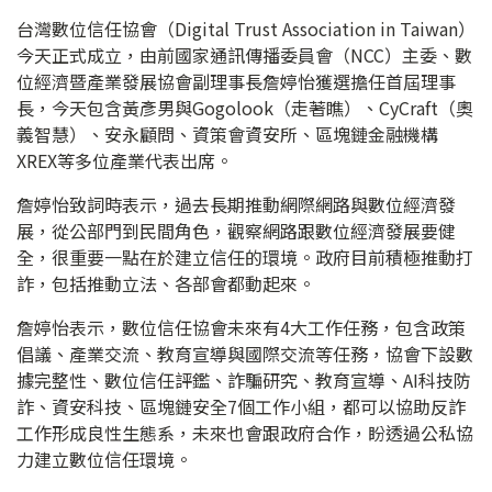
台灣數位信任協會（Digital Trust Association in Taiwan）
今天正式成立，由前國家通訊傳播委員會（NCC）主委、數
位經濟暨產業發展協會副理事長詹婷怡獲選擔任首屆理事
長，今天包含黃彥男與Gogolook（走著瞧）、CyCraft（奧
義智慧）、安永顧問、資策會資安所、區塊鏈金融機構
XREX等多位產業代表出席。
詹婷怡致詞時表示，過去長期推動網際網路與數位經濟發
展，從公部門到民間角色，觀察網路跟數位經濟發展要健
全，很重要一點在於建立信任的環境。政府目前積極推動打
詐，包括推動立法、各部會都動起來。
詹婷怡表示，數位信任協會未來有4大工作任務，包含政策
倡議、產業交流、教育宣導與國際交流等任務，協會下設數
據完整性、數位信任評鑑、詐騙研究、教育宣導、AI科技防
詐、資安科技、區塊鏈安全7個工作小組，都可以協助反詐
工作形成良性生態系，未來也會跟政府合作，盼透過公私協
力建立數位信任環境。