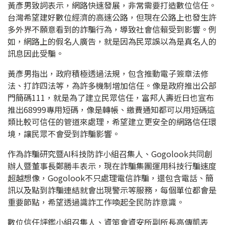
黃彥男致詞表示，網路快速發展，非常需要打造數位信任。
台灣希望建好數位經濟的高速公路，但現在公路上也發生許
多外界不願意看到的詐騙行為，導致社會信賴受到影響。例
如，網路上的假名人廣告，就是因為民眾誤以為是真名人的
訊息因此受騙。
黃彥男指出，政府積極透過法規，包含推動電子簽章法修
法、打詐四法等，為許多機制增加信任。像是政府推出公部
門簡碼111，就是為了建立民眾信任，富邦人壽近日也宣布
推出68999專用短碼，像是轉帳、繳費通知都可以用短碼這
類比較可信任的管道來處理，希望建立更安全的網路信任環
境，讓民眾不會受到詐騙影響。
作為詐騙研究暨AI科技防詐小組召集人、Gogolook共同創
辦人暨董事長鄭勝丰表示，現在詐騙集團運用科技行騙速度
超越想像，Gogolook不只處理電信詐騙，還包含電話、簡
訊以及點到詐騙連結就會出現警示等服務，每個單位都會是
重要節點，希望透過識詐工作喚起全民防詐意識。
數位信任評鑑小組召集人、資策會資安所副所長高傳凱表