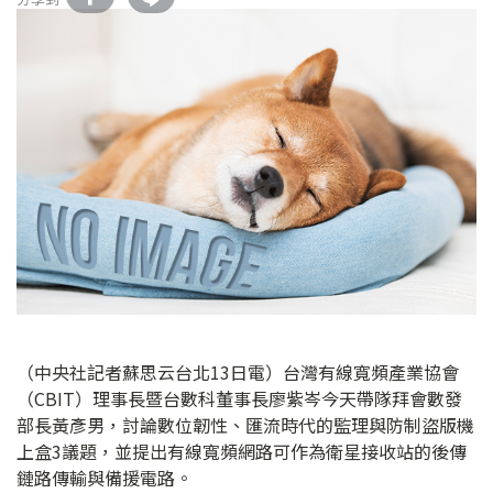
（中央社記者蘇思云台北13日電）台灣有線寬頻產業協會
（CBIT）理事長暨台數科董事長廖紫岑今天帶隊拜會數發
部長黃彥男，討論數位韌性、匯流時代的監理與防制盜版機
上盒3議題，並提出有線寬頻網路可作為衛星接收站的後傳
鏈路傳輸與備援電路。