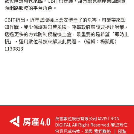
數位匯流時代來臨，CBIT也建議，讓有線寬頻產業回歸寬
頻網路服務的平台角色。
CBIT指出，近年盜版機上盒安博盒子的危害，可能帶來認
知作戰、兒少保護漏洞等風險，呼籲政府應該要提出對策，
透過更快的方式防制侵權機上盒，最重要的是希望「即時止
損」，運用數位科技來解決此問題。（編輯：楊凱翔）
1130813
萬睿數位股份有限公司 ©VISTRON
DIGITAL All Right Reserved. 若您有任
何意見或指教，請與
我們聯絡
|
隱私