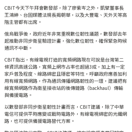
CBIT今天下午拜會數發部，除了廖紫岑之外，凱擘董事長
王鴻紳、台固媒體法規長揭朝華，以及大豐電、天外天等高
階主管都有出席。
俄烏戰爭後，政府近年非常重視數位韌性議題，數發部去年
起推動非同步衛星驗證計畫，強化數位韌性，確保緊急時候
通訊不中斷。
CBIT指出，有線電視打造的寬頻網路現在可說是台灣第二
條資訊高速公路，寬頻上網市占率也超過3成，加上有一定
家戶普及程度、線路綿密且隱密等特性，呼籲政府應善加利
用有線寬頻網路，作為通訊傳播網路韌性的一環，建議把有
線寬頻網路作為衛星接收站的後傳鏈路（backhaul）傳輸
與備援電路。
以數發部非同步衛星韌性計畫而言，CBIT建議，除了中華
電信可提供平時應變或戰時電路外，有線電視綿密的光纖網
路，也可提供備援電路替代方案。