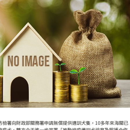
防檢署向財政部關務署申請無償提供適訓犬隻，10多年來海關已
為檢疫犬，雙方今天進一步簽署「推動檢疫備訓犬培育及照護合作