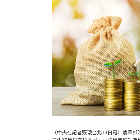
（中央社記者張璦台北13日電）農業部
提供70隻拉布拉多犬，由防檢署轉訓