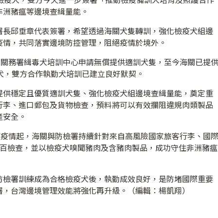
非洲豬瘟等邊境查緝量能。
署長邱垂章代表簽署，希望透過海關犬隻轉訓，強化檢疫犬組邊
疫情，共同落實邊境防控管理，阻絕疫情於境外。
向關務署緝毒犬培訓中心申請無償提供適訓犬隻，至今海關已提
犬，雙方合作執勤犬培訓已建立良好默契。
提供穩定且優質適訓犬隻、強化檢疫犬組邊境查緝量能，奠定重
行李、進口郵包及貨物檢查，預料將可以有效攔阻違規肉類製品
產安全。
瘟疫情起，海關與防檢署持續針對來自高風險國家旅客行李、國
之百檢查，並以檢疫犬嗅聞豬肉及含豬肉製品，成功守住非洲豬瘟
防檢署訓練成為合格檢疫犬後，執勤成效良好，是防堵國際重要
署，台灣邊境管理效能將強化再升級。（編輯：楊凱翔）