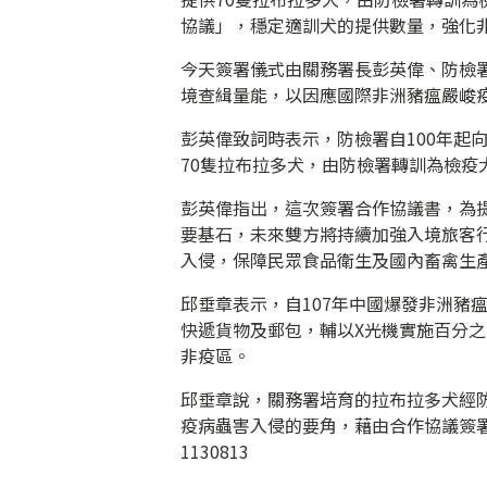
協議」，穩定適訓犬的提供數量，強化
今天簽署儀式由關務署長彭英偉、防檢
境查緝量能，以因應國際非洲豬瘟嚴峻
彭英偉致詞時表示，防檢署自100年起
70隻拉布拉多犬，由防檢署轉訓為檢疫
彭英偉指出，這次簽署合作協議書，為
要基石，未來雙方將持續加強入境旅客
入侵，保障民眾食品衛生及國內畜禽生
邱垂章表示，自107年中國爆發非洲豬
快遞貨物及郵包，輔以X光機實施百分
非疫區。
邱垂章說，關務署培育的拉布拉多犬經
疫病蟲害入侵的要角，藉由合作協議簽
1130813