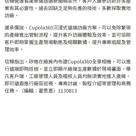
信驊營運長謝承儒透過新聞稿表示，客戶入廠參訪對許多產
業有其必要性，過去因缺乏足夠先進的技術，多數採取實地
訪廠。
謝承儒說，Cupola360沉浸式遠端訪廠方案，可以免除繁瑣
的產線進出管制流程，提升客戶訪廠體驗及效率，並可協助
客戶即時掌握生產現場動態及相關數據，提升專案追蹤及管
理效率。
信驊指出，矽格在廠房內布建Cupola360全景相機，可以進
行遠端即時巡檢，並立即顯示廠端生產數據於現場畫面。舉
凡客戶端、工廠管理人員及稽核人員均無須實地進入產線，
即可遠距進行廠區巡視、專案討論、製程介紹等管理和商務
任務。（編輯：翟思嘉）1130813