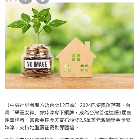
（中央社記者謝方娪台北12日電）2024巴黎奧運落幕，台
灣「舉重女神」郭婞淳奪下銅牌，成為台灣首位連續3屆奧
運奪牌者，富邦金控今天宣布頒發2.5萬美元激勵獎金予郭
婞淳，支持她繼續征戰世界體壇。