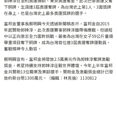
郭婞淳在里約奧運摘銅、東京奧運奪金，此次巴黎奧運又奪
下銅牌，生涯連3屆奧運奪牌，為台灣史上第1人，3面獎牌
在身上，也是台灣史上最多奧運獎牌的選手。
富邦金董事長蔡明興今天透過新聞稿表示，富邦金自2015
年起贊助郭婞淳，此次奧運賽事郭婞淳雖帶傷應戰，但過程
中以正向意志全力面對挑戰，最後為台灣在女子59公斤量級
舉重項目奪下銅牌，成為台灣首位連3屆奧運奪牌運動員，
奮戰精神令人動容。
蔡明興宣布，富邦金將發放2.5萬美元作為郭婞淳奪牌激勵
獎金，希望持續支持郭婞淳征戰世界體壇。今年上半年富邦
金共贊助13位職業及業餘選手，贊助金及激勵獎金總計已發
放約新台幣1300萬元。（編輯：林克倫）1130812