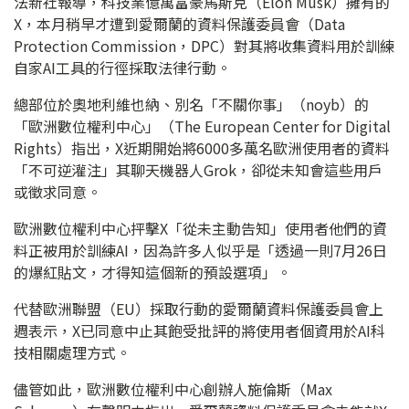
法新社報導，科技業億萬富豪馬斯克（Elon Musk）擁有的
X，本月稍早才遭到愛爾蘭的資料保護委員會（Data
Protection Commission，DPC）對其將收集資料用於訓練
自家AI工具的行徑採取法律行動。
總部位於奧地利維也納、別名「不關你事」（noyb）的
「歐洲數位權利中心」（The European Center for Digital
Rights）指出，X近期開始將6000多萬名歐洲使用者的資料
「不可逆灌注」其聊天機器人Grok，卻從未知會這些用戶
或徵求同意。
歐洲數位權利中心抨擊X「從未主動告知」使用者他們的資
料正被用於訓練AI，因為許多人似乎是「透過一則7月26日
的爆紅貼文，才得知這個新的預設選項」。
代替歐洲聯盟（EU）採取行動的愛爾蘭資料保護委員會上
週表示，X已同意中止其飽受批評的將使用者個資用於AI科
技相關處理方式。
儘管如此，歐洲數位權利中心創辦人施倫斯（Max