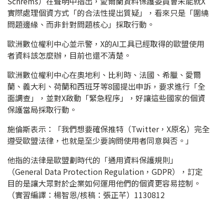
Schrems）在聲明中指出，愛爾蘭資料保護委員會未能就X
實際處理個資方式「的合法性提出質疑」，看來只是「圍繞
問題邊緣、而非針對問題核心」採取行動。
歐洲數位權利中心並示警，X的AI工具已經取得的歐盟使用
者資料該怎麼辦，目前也還不清楚。
歐洲數位權利中心在奧地利、比利時、法國、希臘、愛爾
蘭、義大利、荷蘭和西班牙等8國提出申訴，要求進行「全
面調查」，並對X啟動「緊急程序」，好讓這些國家的個資
保護當局採取行動。
施倫斯表示：「我們想要確保推特（Twitter，X原名）完全
遵受歐盟法律，也就是至少要詢問使用者同意與否。」
他指的法律是歐盟劃時代的「通用資料保護規則」
（General Data Protection Regulation，GDPR），訂定
目的是讓大眾對於企業如何運用他們的個資更容易控制。
（實習編譯：楊智恩/核稿：張正芊）1130812