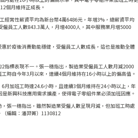
12個月維持正成長。
工經常性薪資平均為新台幣4萬6486元，年增3%，總薪資平均
體受僱員工人數843.3萬人，月增4000人，其中服務業月增5000
受惠於疫後消費動能穩健，受僱員工人數成長，這也是推動全體
2指標表現不一。張一穗指出，製造業受僱員工人數月減2000
工時自今年3月以來，連續4個月維持在16小時以上的偏高值。
月加班工時達24.6小時，且連續3個月維持在24小時以上，年
主因是新興科技應用需求擴產，使得電子零組件業必須加班因應。
動，張一穗指出，雖然製造業受僱人數呈現月減，但加班工時處
編輯：潘羿菁）1130812