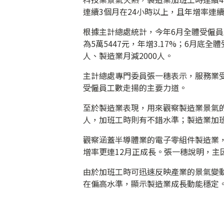
連續3個月在24小時以上，且年增率連續
根據主計總處統計，今年6月全體受僱員
為5萬5447元，年增3.17%；6月底全
人、製造業月減2000人。
主計總處專門委員張一穗表示，服務業
受僱員工數走揚的主要力道。
至於製造業表現，用來觀察製造業景氣的
人，加班工時則有不錯水準；製造業加班
觀察涵蓋半導體業的電子零組件製造業，6
增率更連12月正成長。張一穗說明，
由於加班工時可迅速反映產業的景氣變
在偏高水準，顯示製造業成長動能穩定。（