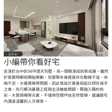
小編帶你看好宅
坐落於台中的56坪透天別墅，為一間剛落成的新成屋，雖然
於客變時期就開始規劃，但建築本身還是存在動線不佳、收
納不足、水電管線等問題，因此堆設計黃曼倪設計師在接手
之後，先行解決基礎工程與生活機能問題，再融入簡約色
彩、木質隔柵等元素，不僅將空間坪效全然發揮，還讓居宅
內瀰漫溫馨的人文禪意。