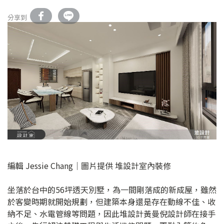
分享到
編輯 Jessie Chang│圖片提供 堆設計室內裝修
坐落於台中的56坪透天別墅，為一間剛落成的新成屋，雖然
於客變時期就開始規劃，但建築本身還是存在動線不佳、收
納不足、水電管線等問題，因此堆設計黃曼倪設計師在接手