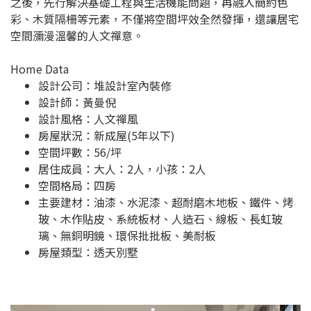
之後，先行解決基礎工程與生活機能問題，再融入簡約色
彩、木質隔柵等元素，不僅將空間坪效全然發揮，還讓居宅
空間瀰漫溫馨的人文禪意。
Home Data
設計公司：
堆設計室內裝修
設計師：黃曼倪
設計風格：人文禪風
房屋狀況：新成屋(5年以下)
空間坪數：56/坪
居住成員：大人：2人，小孩：2人
空間格局：四房
主要建材：油漆、水泥漆、超耐磨木地板、鐵件、烤
玻、木作貼皮、系統板材、人造石、線板、長虹玻
璃、無銅明鏡、環保批批板、美耐板
房屋類型：透天別墅