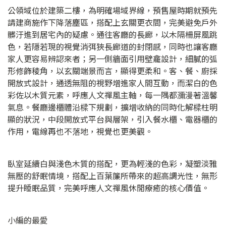
公領域位於建築二樓，為明確場域界線，預售屋時期就預先
請建商施作下降落塵區，搭配上玄關更衣間，完美避免戶外
髒汙進到居宅內的疑慮。通往客廳的長廊，以木隔柵屏風跳
色，若隱若現的視覺消弭狹長廊道的封閉感，同時也讓客廳
家人更容易辨認來者；另一側牆面引用壁龕設計，細膩的弧
形修飾稜角，以玄關端景而言，顯得更柔和。客、餐、廚採
開放式設計，通透無阻的視野增進家人間互動，而潔白的色
彩佐以木質元素，呼應人文禪風主軸，每一隅都瀰漫著溫馨
氣息。餐廳邊櫃體沿樑下規劃，擴增收納的同時化解樑柱明
顯的狀況，中段開放式平台與層架，引入餐水櫃、電器櫃的
作用，電線再也不落地，視覺也更美觀。
臥室延續白與淺色木質的搭配，更為輕淺的色彩，凝塑淡雅
無壓的舒眠情境，搭配上百葉簾所帶來的超高調光性，無形
提升睡眠品質，完美呼應人文禪風休閒療癒的核心價值。
小編的最愛