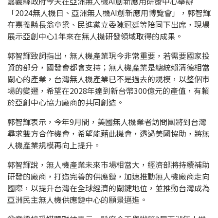
嘉義縣政府今天在亞洲無人機AI創新應用研發中心舉辦
「2024無人機日、亞洲無人機AI創新應用博覽會」，郭智輝
在嘉義縣長翁章梁、民進黨立委陳冠廷等陪同下出席，現場
展示亞創中心1年來在無人機研發領域取得的成果。
郭智輝致詞指出，無人機產業現今非常重要，若需要國家投
資的部分，國發會都會支持；無人機產業是總統賴清德相當
關心的產業，台灣無人機產業已不是過去的規模，以整個市
場的變遷，希望在2028年達到新台幣300億元的產值，有賴
於亞創中心協力廠商的共同創造。
郭智輝表示，今年9月間，美國無人機業者訪問團將到台灣
尋求雙方合作機會，希望能藉此機會，透過美國協助，將無
人機產業規模再向上提升。
郭智輝說，無人機產業未來市場相當大，經濟部將持續補助
研發的廠商，打造完善的供應鏈，加速推動無人機廠商走向
國際，以提升台灣在全球經濟的關鍵地位，並推動台灣成為
亞洲民主無人機供應鏈中心的願景邁進。