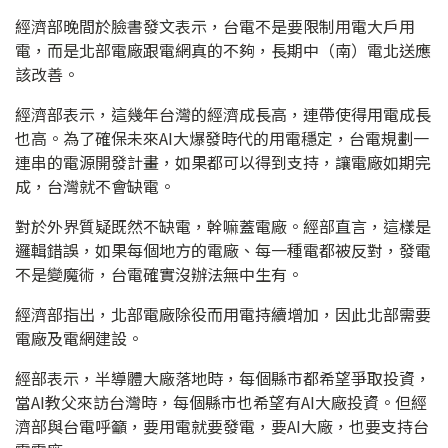
經濟部晚間於臉書發文表示，台電不是要限制用電大戶用
電，而是北部電廠跟電網真的不夠，長期中（南）電北送應
該改善。
經濟部表示，這幾年台灣的經濟成長高，連帶使得用電成長
也高。為了確保未來AI大爆發時代的用電穩定，台電規劃一
連串的電源開發計畫，如果都可以得到支持，讓電廠如期完
成，台灣就不會缺電。
對於外界質疑既然不缺電，幹嘛蓋電廠。經部直言，這樣是
邏輯錯誤，如果每個地方的電廠、每一種電都被反對，發電
不是變魔術，台電確實沒辦法無中生有。
經濟部指出，北部電廠除役而用電持續增加，因此北部需要
電廠及電網建設。
經部表示，半導體大廠落地時，每個縣市都希望爭取投資，
當AI教父來訪台灣時，每個縣市也希望有AI大廠投資。但經
濟部與台電呼籲，要用電就要發電，要AI大廠，也要支持台