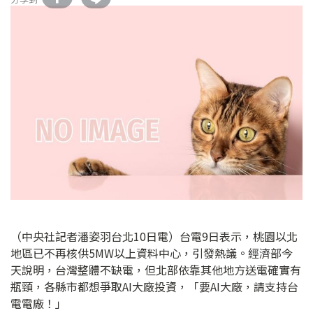
（中央社記者潘姿羽台北10日電）台電9日表示，桃園以北
地區已不再核供5MW以上資料中心，引發熱議。經濟部今
天說明，台灣整體不缺電，但北部依靠其他地方送電確實有
瓶頸，各縣市都想爭取AI大廠投資，「要AI大廠，請支持台
電電廠！」