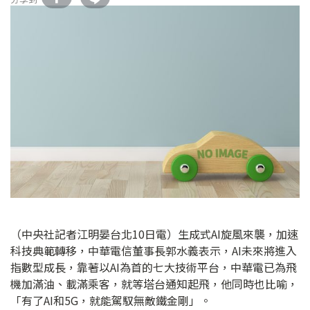
（中央社記者江明晏台北10日電）生成式AI旋風來襲，加速
科技典範轉移，中華電信董事長郭水義表示，AI未來將進入
指數型成長，靠著以AI為首的七大技術平台，中華電已為飛
機加滿油、載滿乘客，就等塔台通知起飛，他同時也比喻，
「有了AI和5G，就能駕馭無敵鐵金剛」。