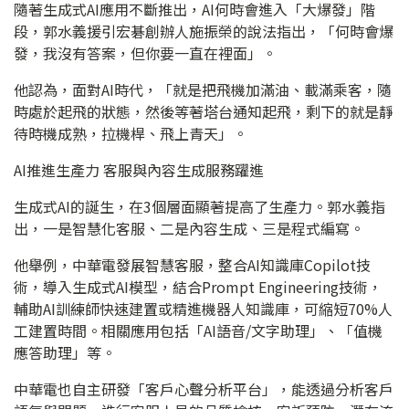
隨著生成式AI應用不斷推出，AI何時會進入「大爆發」階
段，郭水義援引宏碁創辦人施振榮的說法指出，「何時會爆
發，我沒有答案，但你要一直在裡面」。
他認為，面對AI時代，「就是把飛機加滿油、載滿乘客，隨
時處於起飛的狀態，然後等著塔台通知起飛，剩下的就是靜
待時機成熟，拉機桿、飛上青天」。
AI推進生產力 客服與內容生成服務躍進
生成式AI的誕生，在3個層面顯著提高了生產力。郭水義指
出，一是智慧化客服、二是內容生成、三是程式編寫。
他舉例，中華電發展智慧客服，整合AI知識庫Copilot技
術，導入生成式AI模型，結合Prompt Engineering技術，
輔助AI訓練師快速建置或精進機器人知識庫，可縮短70%人
工建置時間。相關應用包括「AI語音/文字助理」、「值機
應答助理」等。
中華電也自主研發「客戶心聲分析平台」，能透過分析客戶