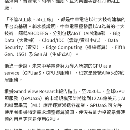
括鴻海、台達電、和碩、緯創、巨大集團等都在打造AI工
廠。
「不管AI工廠、5G工廠」，都是中華電信以七大技術建構的
平台為基礎。郭水義說明，中華電積極發展以AI為首的七大
技術，簡稱ABCDEFG，分別包括AIoT（AI物聯網）、Big
Data（大數據）、Cloud/IDC（雲端/資料中心）、Data
Security（資安）、Edge Computing（邊緣運算）、Fifth
Gen.（5G）及Gen AI（生成式AI）。
他進一步說，未來中華電會努力導入所謂的GPU as a
service（GPUaaS，GPU即服務），也就是象徵AI軍火的底
層服務。
根據Grand View Research報告指出，至2030年，全球GPU
即服務（GPUaaS）的市場規模預計將達到122.6億美元；AI
和機器學習（ML）應用逐漸滲透各產業，GPUaaS 可允許
使用者根據特定需求調整運算資源，使沒有能力投資昂貴硬
體的用戶更容易使用GPU。