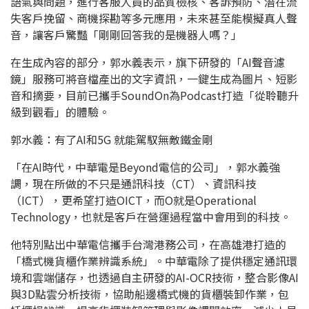
語氣與問題，進行客服人員的品質檢核、客訴預防、潛在流
失客戶挽留、商機探勘等多元應用，未來甚至能模擬真人聲
音，讓客戶驚豔「剛剛回答我的是機器人嗎？」
在生成內容的部分，郭水義表示，旗下研發的「AI聲音濾
鏡」服務可將音檔產出的文字資訊，一鍵生成為圖片、短影
音和摘要，目前已攜手SoundOn為Podcast打造「從聆聽升
級到觀看」的體驗。
郭水義：有了AI和5G 就能駕馭無敵鐵金剛
「在AI時代，中華電是Beyond電信的公司」，郭水義強
調，現在所做的不只是通訊科技（CT）、資訊科技
（ICT），更希望打造OICT，而O就是Operational
Technology，也就是客戶在營運過程當中會用到的科技。
他特別點出中華電信攜手台灣港務公司，在高雄港打造的
「橋式機貨櫃作業辨識系統」。中華電除了提供穩定通訊環
境和雲端儲存，也透過自主研發的AI-OCR技術，整合影像AI
與3D點雲分析技術，協助船邊橋式機的貨櫃裝卸作業，包