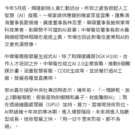
今年5月底，輝達創辦人黃仁勳訪台，所到之處皆掀起人工
智慧（AI）旋風。一場宴請供應鏈的晚宴眾星雲集，匯集鴻
海董事長劉揚偉、廣達董事長林百里、華碩董事長施崇棠等
科技業者，彰顯勢不可擋的AI浪潮；中華電信董事長郭水義
與總經理林昭陽也是座上賓，市場也因此對電信產業和AI的
交會充滿想像。
中華電積極發展生成式AI，除了和輝達購買DGX H100、合
作人才培訓之外，中華電也成立AI 2.0企業策略，推動6個觸
媒計畫，涵蓋智慧客服、CODE生成等，並試著打造AI工
廠，發展各種垂直應用。
郭水義在接受中央社專訪時表示，幾年前，「一塊餅乾、放
上3顆葡萄乾，假裝是狗的眼睛和鼻子，就能騙倒AI」；現
在透過繪圖處理器（GPU）加持，算力、雲端等技術到位，
AI熬過幾十年來的寒冰期，進入爆發階段，未來將進入指數
型成長，技術發展之快，「用一日千里來形容，都不為
過」。