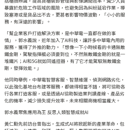
括櫃損辨識，提高貨櫃裝卸管理與影像調閱效率，減少人員
暴露於危險工作區域的風險，也避免因為糾紛延宕作業，導
致塞港或是貨品出不去，更甚者影響物價波動，「小小的服
務，有深遠的影響」。
「幫企業客戶打造解決方案，是中華電一直都在做的事
情」，郭水義說，近年加入了AI科技，讓許多中華電內用的
服務，獲得了外推的動力。「想像一下小時候看的卡通無敵
鐵金剛，駕駛指揮艇必須要到位，不然無敵鐵金剛的就是一
堆鐵片；AI和5G就如同遙控器，有了它才能駕馭無敵鐵金
剛，發揮效能。」
他同時舉例，中華電智慧客服、智慧維運、偵測網路劣化，
以此強化基地台布建等服務，都做得相當不錯，將可協助各
行各業打造客服，或是透過AI協助製造業判讀產線、產品劣
化的機率，減少損失提升效率，未來相關商機相當龐大。
郭水義聚焦應用為王 反思人類智慧成就AI
黃仁勳先前訪台曾指出，生成式AI將掀起新的產業革命，包