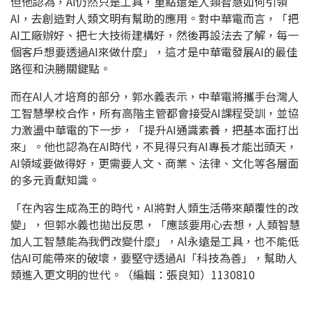
但他認為，AI仍然只是工具，重點還是人類智慧如何引領
AI，去創造對人類文明有幫助的應用。對中華電而言，「把
AI工廠辦好、把七大技術建構好，然後再設法去了解，每一
個客戶想要透過AI來做什麼」，這才是中華電發展AI的最佳
路徑和決勝關鍵點。
而在AI人才培育的部分，郭水義表示，中華電將攜手台灣人
工智慧學校合作，所有高階主管都會接受AI課程受訓，並協
力激盪中華電的下一步，「提升AI通識素養，把基本面打出
來」。他也認為在AI時代，不見得只有AI專長才能出頭天，
AI領域要做得好，更需要人文、商業、法律、文化等各層面
的多元貢獻知識。
「在內容生成為王的時代，AI將對人類生活帶來顛覆性的改
變」，但郭水義也拋出反思，「應該要用心去想，人類智慧
加人工智慧能為我們改變什麼」，Al永遠是工具，也不能低
估AI可能帶來的破壞，要堅守透過AI「科技為善」，幫助人
類進入更文明的世代。（編輯：張良知）1130810