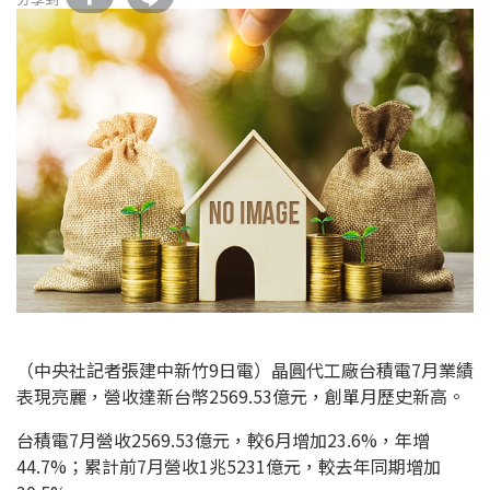
（中央社記者張建中新竹9日電）晶圓代工廠台積電7月業績
表現亮麗，營收達新台幣2569.53億元，創單月歷史新高。
台積電7月營收2569.53億元，較6月增加23.6%，年增
44.7%；累計前7月營收1兆5231億元，較去年同期增加