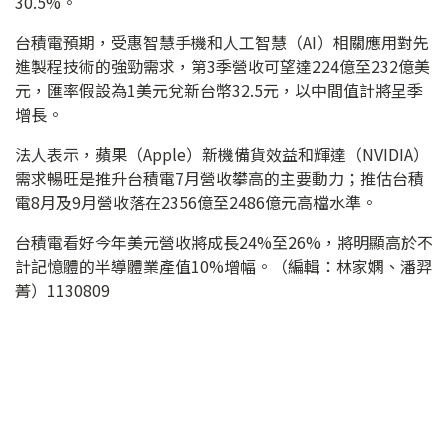
30.5%。
台積電預期，受惠智慧手機和人工智慧（AI）相關應用對先
進製程技術的強勁需求，第3季營收可望達224億至232億美
元，匯率假設為1美元兌新台幣32.5元，以中間值計將呈季
增長。
法人表示，蘋果（Apple）新機備貨效益和輝達（NVIDIA）
需求暢旺是推升台積電7月營收攀高的主要動力；推估台積
電8月及9月營收落在2356億至2486億元高檔水準。
台積電看好今年美元營收將成長24%至26%，將明顯高於不
計記憶體的半導體業產值10%增幅。（編輯：林家嫻、潘羿
菁）1130809