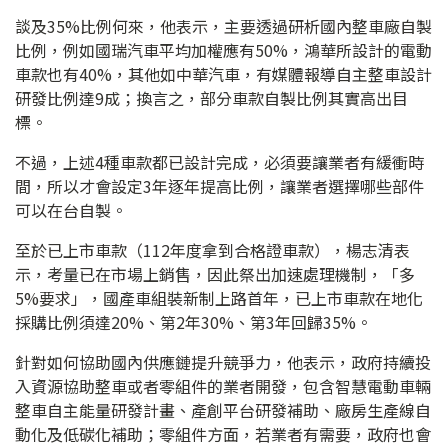
談及35%比例何來，他表示，主要透過研析國內整車廠自製
比例，例如國瑞汽車平均加權應有50%，鴻華所設計的電動
車款也有40%，其他如中華汽車，有媒體報導自主整車設計
研發比例達9成；換言之，部分車款自製比例其實高出目
標。
不過，上述4種車款都已設計完成，必須要讓業者有緩衝時
間，所以才會設定3年逐年提高比例，讓業者選擇哪些部件
可以在台自製。
至於已上市車款（112年度拿到合格證車款），楊志清表
示，考量已在市場上銷售，因此祭出加速處理機制，「多
5%要求」，國產車組裝新制上路首年，已上市車款在地化
採購比例須達20%、第2年30%、第3年回歸35%。
針對如何協助國內供應鏈提升競爭力，他表示，政府持續投
入資源協助整車或者零組件的業者開發，包含智慧電動車輛
整車自主能量研發計畫、產創平台研發補助、廠房生產線自
動化及低碳化補助；零組件方面，若業者有需要，政府也會