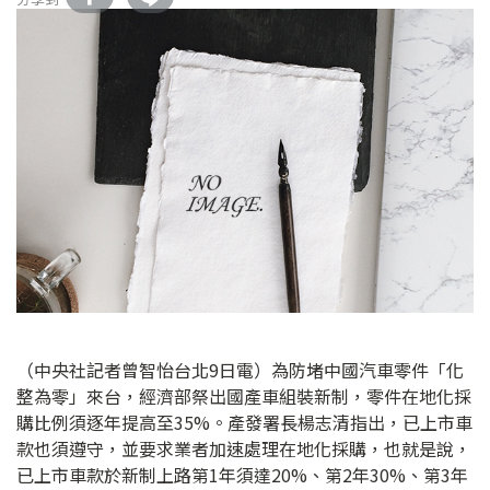
（中央社記者曾智怡台北9日電）為防堵中國汽車零件「化
整為零」來台，經濟部祭出國產車組裝新制，零件在地化採
購比例須逐年提高至35%。產發署長楊志清指出，已上市車
款也須遵守，並要求業者加速處理在地化採購，也就是說，
已上市車款於新制上路第1年須達20%、第2年30%、第3年