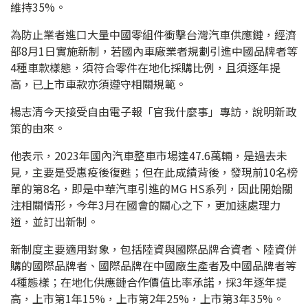
維持35%。
為防止業者進口大量中國零組件衝擊台灣汽車供應鏈，經濟
部8月1日實施新制，若國內車廠業者規劃引進中國品牌者等
4種車款樣態，須符合零件在地化採購比例，且須逐年提
高，已上市車款亦須遵守相關規範。
楊志清今天接受自由電子報「官我什麼事」專訪，說明新政
策的由來。
他表示，2023年國內汽車整車市場達47.6萬輛，是過去未
見，主要是受惠疫後復甦；但在此成績背後，發現前10名榜
單的第8名，即是中華汽車引進的MG HS系列，因此開始關
注相關情形，今年3月在國會的關心之下，更加速處理力
道，並訂出新制。
新制度主要適用對象，包括陸資與國際品牌合資者、陸資併
購的國際品牌者、國際品牌在中國廠生產者及中國品牌者等
4種態樣；在地化供應鏈合作價值比率承諾，採3年逐年提
高，上市第1年15%，上市第2年25%，上市第3年35%。