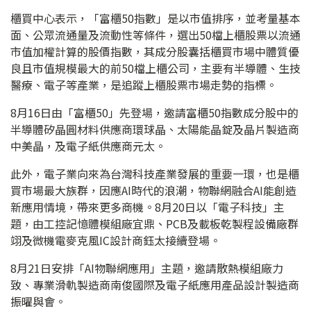
櫃買中心表示，「富櫃50指數」是以市值排序，並考量基本
面、公眾流通量及流動性等條件，選出50檔上櫃股票以流通
市值加權計算的股價指數，其成分股囊括櫃買市場中體質優
良且市值規模最大的前50檔上櫃公司，主要有半導體、生技
醫療、電子等產業，是追蹤上櫃股票市場走勢的指標。
8月16日由「富櫃50」先登場，邀請富櫃50指數成分股中的
半導體矽晶圓材料供應商環球晶、太陽能晶錠及晶片製造商
中美晶，及電子紙供應商元太。
此外，電子業向來為台灣科技產業發展的重要一環，也是櫃
買市場最大族群，因應AI時代的浪潮，物聯網融合AI能創造
新應用情境，帶來更多商機。8月20日以「電子科技」主
題，由工控記憶體模組廠宜鼎、PCB及載板乾製程設備廠群
翊及微機電麥克風IC設計商鈺太接續登場。
8月21日安排「AI物聯網應用」主題，邀請散熱模組廠力
致、專業滑軌製造商南俊國際及電子紙應用產品設計製造商
振曜與會。