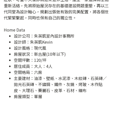
重新活絡，先將原始屋況存在的基礎建設問題重塑，再以三
代同堂為設計軸心，規劃出張弛有致的完美配置，將各個世
代緊緊繫起，同時也保有自己的獨立性。
Home Data
設計公司：
朱英凱室內設計事務所
設計師：朱英凱Kevin
設計風格：現代風
房屋狀況：新古屋(10年以下)
空間坪數：120/坪
居住成員：大人：4人
空間格局：六房
主要建材：油漆、壁紙、水泥漆、木紋磚、石英磚／
拋光石英磚、不鏽鋼、鐵件、灰鏡、烤玻、木作貼
皮、大理石、賽麗石、皮革、石材、繃布
房屋類型：單層