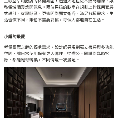
主臥室引用飯店的休閒氛圍，透過大地色佐木紋磚鋪陳，讓
私領域瀰漫悠閒氣息。兩位男孩的臥室在規劃上皆採用套房
式設計，從寢臥區、更衣間到獨立衛浴，滿足各種需求，生
活習慣不同，誰也不需要妥協，每個人都能自在生活。
小編的最愛
考量團聚之餘的獨處需求，設計師另規劃獨立書房與多功能
空間，讓日常使用保有更大彈性，從辦公、閱讀到臨時客
房，都能輕鬆轉換，不同情境一次滿足。