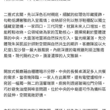
二進式玄關，先以深色石材襯底，細膩的紋理佐珍藏擺飾，
勾勒低調奢雅的入室風情；收納部分則以懸浮鞋櫃配以獨立
儲藏室建構，一家四口，三代同堂，就算未來人口增加，也
能輕鬆收納。公領域做為家的互動核心，選擇規劃於整體建
築的中央，大面落地窗將自然採光引入，當光線灑落，充分
體現朱英凱設計師對空間與自然共生的期許。客廳陳設以大
尺度L型沙發一展大器風貌，內斂深邃的電視牆則挹注雅痞
風情，現代簡約之中，瀰漫濃厚的人文雅韻。
開放式餐廳藉由櫃體暗示分野，中央的長餐桌滿足多人共餐
的需求，當夜晚降臨，一家人在此團聚，還有電壁爐相伴，
宛若一幅獨一無二的溫馨端景。廚房則透過玻璃拉門分隔，
巧妙避免油煙與噪音問題，位於中央的中島還可作為備料區
的延伸，空間寬敞舒適。