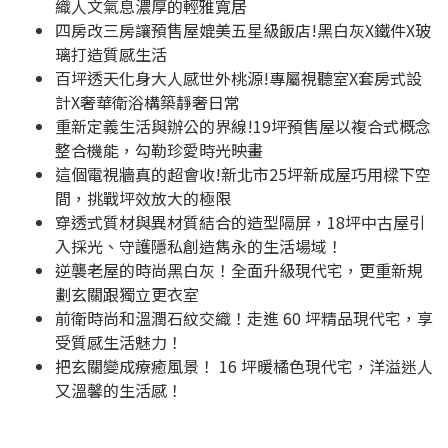
織人文氣息濃厚的輕雅寬居
四房改三房讓預售屋媲美五星級飯店!黑白灰X鐵件X玻
璃打造質感生活
百坪透天化身大人感世外桃源!專屬視聽室X套房式設
計X奢華衛浴構築靜奢日常
重新定義生活與辦公的界線!19坪預售屋以複合式概念
整合機能，勾勒珍愛時光映畫
這個電視牆真的超會收!新北市25坪新成屋巧用樑下空
間，挑戰坪效放大的極限
穿透式質材與異材質結合的造型隔屏，18坪中古屋引
入採光、守護隱私創造雋永的生活場域！
逆襲老屋的時尚黑白灰！全面升級現代宅，更重新規
劃玄關跟獨立更衣室
前衛時尚和溫潤石紋交織！走進 60 坪精品現代宅，享
受質感生活魅力！
把玄關變成療癒風景！ 16 坪暖橘色現代宅，洋溢迷人
又溫馨的生活感！