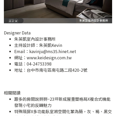
Designer Data
朱英凱室內設計事務所
主持設計師：朱英凱Kevin
Email：
kavinju@ms35.hinet.net
網址：
www.keidesign.com.tw
電話：04-24753398
地址：
台中市南屯區南屯路二段420-2號
相關閱讀
跟多的房間說掰掰~23坪新成屋重塑格局X複合式機能
發現小宅的反轉魅力
特殊隔屏X多功能臥室將空間化繁為簡，灰、褐、黑交