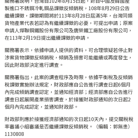
關務署說明，台灣自102年8月15日起，對自中國及韓國產
製進口不銹鋼冷軋鋼品課徵反傾銷稅，108年8月29日公告
繼續課徵，課徵期間將於113年8月28日屆滿5年，台灣同類
貨物產業代表若認為有繼續課徵的必要，可提出申請；原案
申請人燁聯鋼鐵股份有限公司及唐榮鐵工廠股份有限公司，
在113年2月19日提出繼續課徵的申請。
關務署表示，依據申請人提供的資料，可合理懷疑若停止對
涉案貨物課徵反傾銷稅，傾銷及損害可能繼續或再度發生，
因此財政部決定進行調查。
關務署指出，此案的調查程序及時限，依據平衡稅及反傾銷
稅課徵實施辦法規定，財政部應自公告進行調查日起6個月
內完成傾銷調查認定，並通知經濟部；經濟部應自公告進行
調查日起展開產業損害調查，於接獲財政部通知的次日起2
個月內完成認定，並通知財政部。
財政部則應於接獲經濟部通知的次日起10天內，提交關稅稅
率審議小組審議是否繼續課徵反傾銷稅。（編輯：郭無患）
1130808