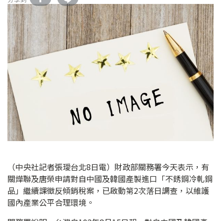
（中央社記者張璦台北8日電）財政部關務署今天表示，有
關燁聯及唐榮申請對自中國及韓國產製進口「不銹鋼冷軋鋼
品」繼續課徵反傾銷稅案，已啟動第2次落日調查，以維護
國內產業公平合理環境。