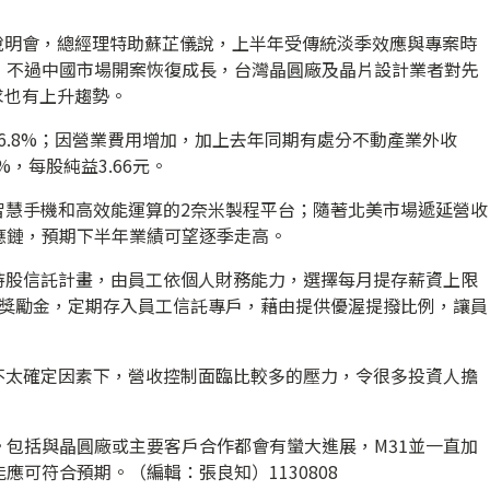
人說明會，總經理特助蘇芷儀說，上半年受傳統淡季效應與專案時
；不過中國市場開案恢復成長，台灣晶圓廠及晶片設計業者對先
求也有上升趨勢。
增16.8%；因營業費用增加，加上去年同期有處分不動產業外收
%，每股純益3.66元。
智慧手機和高效能運算的2奈米製程平台；隨著北美市場遞延營收
應鏈，預期下半年業績可望逐季走高。
持股信託計畫，由員工依個人財務能力，選擇每月提存薪資上限
額獎勵金，定期存入員工信託專戶，藉由提供優渥提撥比例，讓員
不太確定因素下，營收控制面臨比較多的壓力，令很多投資人擔
包括與晶圓廠或主要客戶合作都會有蠻大進展，M31並一直加
可符合預期。（編輯：張良知）1130808