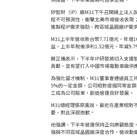
矽智財（IP）廠M31下午召開線上法
程不可預測性，衝擊北美市場營收表現
進製程IP需求強勁，跨區域晶圓廠IP需
M31上半年營收新台幣7.71億元，年
益，上半年稅後淨利1.52億元，年減9.7
蘇芷儀表示，下半年IP研發將切入支援
貢獻，並有望打入中國市場電動車廠供
為強化留才機制，M31董事會通過員工
5%的一定金額，公司相對提撥同等金
工成為公司股東，創造營運良好發展。
M31總經理張原熏說，最近在產業相對
憂，對此深感抱歉。
他強調，下半年營運保持正向樂觀態度。
強與不同區域晶圓廠深度合作，營收動能應