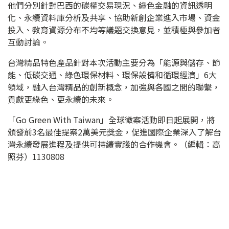
他們分別針對巴西的碳權交易現況、綠色金融的資訊透明
化、永續資料庫分析及共享、協助新創企業進入市場、資金
投入、教育資源分布不均等議題交換意見，並積極與參加者
互動討論。
台灣精品特色產品針對本次活動主要分為「能源與儲存、節
能、低碳交通、綠色環保材料、環保設備和循環經濟」6大
領域，融入台灣精品的創新概念，加強與各國之間的聯繫，
貢獻更綠色、更永續的未來。
「Go Green With Taiwan」全球徵案活動即日起展開，將
頒發前3名最佳提案2萬美元獎金，促進國際企業深入了解台
灣永續發展進程及提供可持續實踐的合作機會。（編輯：高
照芬）1130808