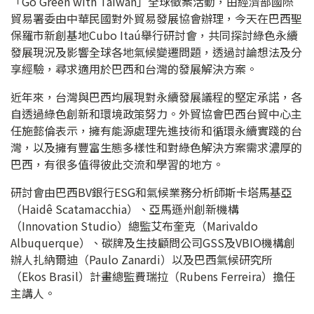
「Go Green with Taiwan」全球徵案活動，由經濟部國際
貿易署委由中華民國對外貿易發展協會辦理，今天在巴西聖
保羅市新創基地Cubo Itaú舉行研討會，共同探討綠色永續
發展現況及影響全球各地氣候變遷問題，透過討論想法及分
享經驗，尋求適用於巴西和台灣的發展解決方案。
近年來，台灣與巴西均展現對永續發展議程的堅定承諾，各
自透過綠色創新和環境政策努力。外貿協會巴西台貿中心主
任施懿倫表示，擁有能源處理先進技術和循環永續實踐的台
灣，以及擁有豐富生態多樣性和對綠色解決方案需求濃厚的
巴西，有很多值得彼此交流和學習的地方。
研討會由巴西BV銀行ESG和氣候業務分析師斯卡塔馬基亞
（Haidê Scatamacchia）、亞馬遜州創新機構
（Innovation Studio）總監艾布奎克（Marivaldo
Albuquerque）、碳牌及生技顧問公司GSS及VBIO機構創
辦人扎納爾迪（Paulo Zanardi）以及巴西氣候研究所
（Ekos Brasil）計畫總監費瑞拉（Rubens Ferreira）擔任
主講人。