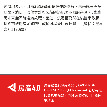
經濟部表示，目前3家廠商都還在建廠階段，未來還有許多
建築、消防、環保等許可必須經過桃園市政府審查，3家廠
商未來能不能繼續設廠、營運，決定權仍然在桃園市政府，
桃園市政府有足夠的行政權可以替民眾把關。（編輯：翟思
嘉）1130807
萬睿數位股份有限公司 ©VISTRON
DIGITAL All Right Reserved. 若您有任
何意見或指教，請與
我們聯絡
|
隱私
權政策