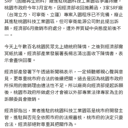
SRF（固體再生燃料）廠進駐桃園科技工業園區爭議持續，
桃園市政府今年3月宣布，因經濟部收回推薦函，3家SRF廠
（台灣立方、可寧衛、立疆）專案入園程序已不完備，廢止
其進駐桃園科技工業園區，但可寧衛能源公司對此提出訴
願，經濟部6月撤銷市府處分，遭外界質疑中央態度前後不
一。
今天上午數百名桃園民眾北上總統府陳情，之後到經濟部撒
冥紙抗議，經濟部產業發展署長楊志清出面收下陳情書，表
示會盡快回覆。
經濟部產發署下午透過新聞稿表示，一定傾聽鄉親心聲與意
見，更尊重桃市府合法的後續把關。過去是因為桃園市政府
所採用的撤銷理由適法性不足，所以廠商向經濟部提起訴願
後，桃園市政府所做處分才會被以外部專業法律專家為主的
訴願委員會撤銷。
經濟部指出，業者進駐的桃園科技工業園區是桃市府開發主
管，進駐與否完全依照市府的法規審核，桃市府的決定只要
合法，經濟部絕對尊重其把關作為。