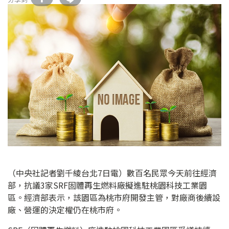
（中央社記者劉千綾台北7日電）數百名民眾今天前往經濟
部，抗議3家SRF固體再生燃料廠擬進駐桃園科技工業園
區。經濟部表示，該園區為桃市府開發主管，對廠商後續設
廠、營運的決定權仍在桃市府。