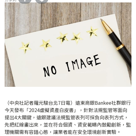
（中央社記者羅元駿台北7日電）遠東商銀Bankee社群銀行
今天發布「2024虛擬資產白皮書」，針對法規監管等面向
提出4大關鍵，遠銀建議法規監管表列可採負向表列方式，
先把紅線畫出來，並在符合個資、資安範疇內鼓勵創新，監
理機關需有容錯心態，讓業者能在安全環境創新實驗。