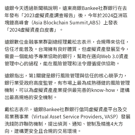
遠銀今天透過新聞稿說明，遠東商銀Bankee社群銀行在去
年發布「2023虛擬資產調查報告」後，今年於2024亞洲區
塊鏈高峰會（Asia Blockchain Summit,ABS）上發表
「2024虛擬資產白皮書」。
遠銀數位金融事業群副總經理戴松志表示，合規帶來信任，
信任才能普及。台灣擁有良好體質，但虛擬資產發展至今，
需要一個能給予專業協助的銀行，幫助在邁向Web 3.0資產
管理中心的過程，能在風險管理和法令遵循提供協助。
遠銀指出，第1關鍵是銀行風險管理與信任的核心競爭力，
銀行業受政府高度監管，有市場上最為成熟穩健的風險管理
機制，可以為虛擬資產產業提供最完善的know-how，建構
出最高規格的安全機制。
戴松志表示，遠銀Bankee社群銀行偕同虛擬資產平台及交
易業務事業（Virtual Asset Service Providers, VASP）發展
洗錢防詐聯防機制，提出偵測、通知、管制及精進4大方
向，建構更安全且合規的交易環境。