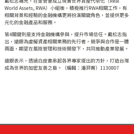
戴松志補充，在金管會成立現實世界資產代幣化（Real
World Assets, RWA）小組後，積極推行RWA相關工作，有
相關背景和經驗的金融機構更將扮演關鍵角色，並提供更多
元化的金融產品和服務。
第4關鍵則是支持金融機構參與，提升市場信任。戴松志指
出，遠銀為虛擬資產相關業務的先行者，競爭與合作是一體
兩面，期望在風險管理和技術開發下，共同推動產業發展。
遠銀表示，透過白皮書串起各界專家提出的方針，打造台灣
成為世界的加密友善之島。（編輯：潘羿菁）1130807