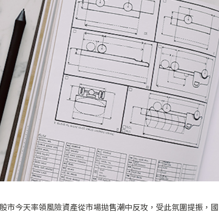
街股市今天率領風險資產從市場拋售潮中反攻，受此氛圍提振，國