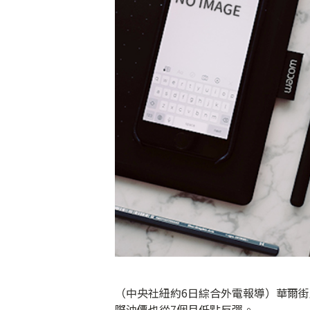
（中央社紐約6日綜合外電報導）華爾
際油價也從7個月低點反彈。