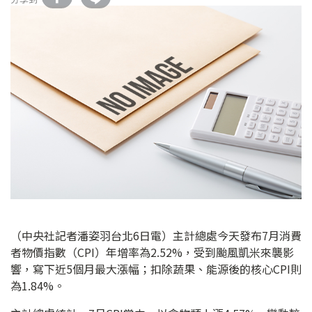
（中央社記者潘姿羽台北6日電）主計總處今天發布7月消費
者物價指數（CPI）年增率為2.52%，受到颱風凱米來襲影
響，寫下近5個月最大漲幅；扣除蔬果、能源後的核心CPI則
為1.84%。