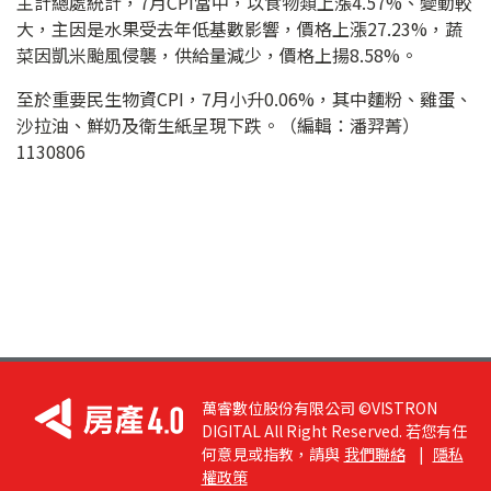
主計總處統計，7月CPI當中，以食物類上漲4.57%、變動較
大，主因是水果受去年低基數影響，價格上漲27.23%，蔬
菜因凱米颱風侵襲，供給量減少，價格上揚8.58%。
至於重要民生物資CPI，7月小升0.06%，其中麵粉、雞蛋、
沙拉油、鮮奶及衛生紙呈現下跌。（編輯：潘羿菁）
1130806
萬睿數位股份有限公司 ©VISTRON
DIGITAL All Right Reserved. 若您有任
何意見或指教，請與
我們聯絡
|
隱私
權政策