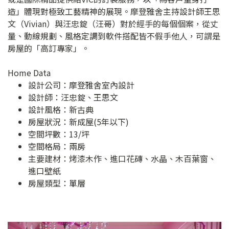
造」體現對極致工藝精神的展現。摩登雅舍主持設計師王思
文（Vivian）與汪忠錠（汪哥）對於經手的每個個案，從丈
量、動線規劃、風格定調到軟件搭配皆不假手他人，可謂是
房屋的「高訂專家」。
Home Data
設計公司：
摩登雅舍室內設計
設計師：汪忠錠、王思文
設計風格：新古典
房屋狀況：新成屋(5年以下)
空間坪數：13/坪
空間格局：兩房
主要建材：烤漆木作、進口花磚、水晶、木百葉窗、
進口壁紙
房屋類型：單層