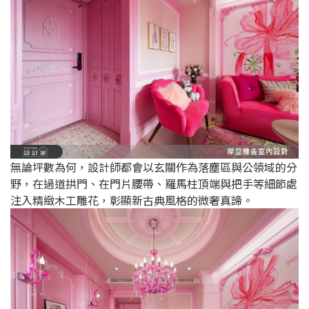
無論坪數為何，設計師都會以玄關作為落塵區與公領域的分
野，在過道拱門、在門片腰帶、羅馬柱頂端與把手等細節處
注入精緻木工雕花，彰顯新古典風格的微奢真諦。