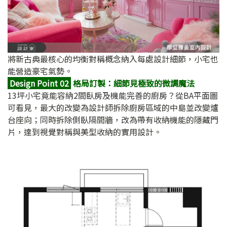
將新古典最核心的均衡對稱概念納入每處設計細節，小宅也
能營造豪宅氣勢。
Design Point 02
格局訂製：細節見極致的微調魔法
13坪小宅竟能容納2間臥房及機能完善的廚房？從BA平面圖
可看見，最大的改變為設計師拆除廚房區域的中島並改變爐
台座向；同時拆除側臥隔間牆，改為帶有收納機能的隱藏門
片，達到視覺對稱與美型收納的實用設計。