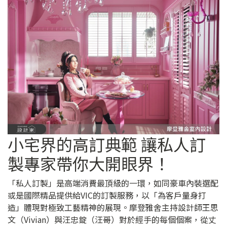
小宅界的高訂典範 讓私人訂
製專家帶你大開眼界！
「私人訂製」是高端消費最頂級的一環，如同豪車內裝選配
或是國際精品提供給VIC的訂製服務，以「為客戶量身打
造」體現對極致工藝精神的展現。摩登雅舍主持設計師王思
文（Vivian）與汪忠錠（汪哥）對於經手的每個個案，從丈