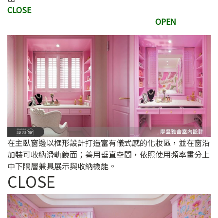
CLOSE
OPEN
在主臥窗邊以框形設計打造富有儀式感的化妝區，並在窗沿
加裝可收納滑軌鏡面；善用垂直空間，依照使用頻率畫分上
中下隔層兼具展示與收納機能。
CLOSE