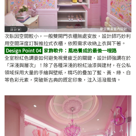
次臥因空間較小，一般雙開門衣櫃無處安放，設計師巧妙利
用空間深度訂製推拉式衣櫃，依照需求收納上衣與下著。
Design Point 04
家飾軟件：風格養成的最後一哩路
全室粉紅色調要如何避免視覺疲乏的關鍵，設計師強調在於
「深淺與層次」！除了各種深淺的粉紅油漆與建材，在公私
領域採用大量的手繪與壁紙，精巧的疊加了藍、黃、綠、白
等色彩元素，突破新古典的既定印象，注入活潑風情。