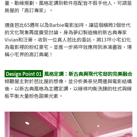
量、動線規劃、風格定調到軟件搭配皆不假手他人，可謂是
房屋的「高訂專家」。
適逢芭比65週年以及Barbie電影加持，讓這個橫跨3個世代
的文化現象再度廣受討論，身為夢幻製造機的新古典專家
Vivian和汪哥，收到一位真人芭比的委託，將13坪小宅幻化
為電影裡的粉紅豪宅，並進一步將坪效應用到淋漓盡致，堪
稱小宅界的高訂典範！
Design Point 01
風格定調：新古典與現代宅邸的完美融合
傾聽屋主對於芭比屋的想像，並分析美泰兒周邊與電影結構
後，以新古典風格為主體定調，以線條均衡洗鍊的柱式與線
板平衡大量粉色甜美元素。