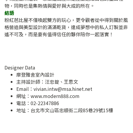
物，同時也是集熱情與愛好與大成的所在。
結語
粉紅芭比屋不僅喚起雙方的玩心，更令觀者從中得到關於風
格營造與美型設計的滿滿乾貨，達成夢想中的私人訂製並非
遙不可及，而是要有值得信任的夥伴陪你一起落實！
Designer Data
摩登雅舍室內設計
主持設計師：汪忠錠、王思文
Email：
vivian.intw@msa.hinet.net
網址：
www.modern888.com
電話：02-22347886
地址：
台北市文山區忠順街二段85巷29號15樓