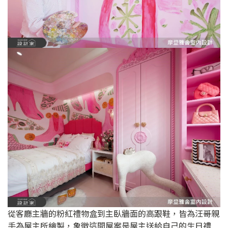
從客廳主牆的粉紅禮物盒到主臥牆面的高跟鞋，皆為汪哥親
手為屋主所繪製，象徵這間屋案是屋主送給自己的生日禮