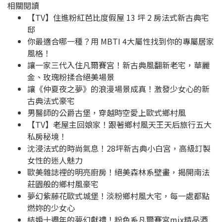
相關閱讀
【TV】住進粉紅芭比度假屋 13 坪 2 房法式新古典宅
邸
你最適合哪一種？用 MBTI 4大屬性找到你的專屬居家
風格！
讓一家三代入住凡爾賽宮！新古典風翻新老宅，華麗
金、玫瑰粉揉合絕美場景
讓《仲夏夜之夢》的浪漫場景成真！激發少女心的新
古典法式豪宅
男醫師的公爵古堡，穿越時空愛上歐式鄉村風
【TV】老屋主回娘家！跟著鄉村風天王天后旅行五大
私房秘境！
沈浸法式的時尚氣息！28坪新古典小白宮，高級訂製
女性的迷人魅力
歐美雜誌裡的明亮廚房！絕美森林系壁畫，揭開南法
莊園般的鄉村風豪宅
夢幻紫藤花歐式城堡！淡粉鄉村風大宅，每一處都點
燃妳的少女心
結婚十週年的夢幻獻禮！粉色系凡爾賽宮mix精品酒