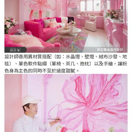
設計師善用異材質搭配（如：水晶燈、壁燈、絨布沙發、地
毯）、單色軟件點綴（單椅、茶几、抱枕）以及手繪，讓粉
色身為主色的同時不至於過度甜膩。