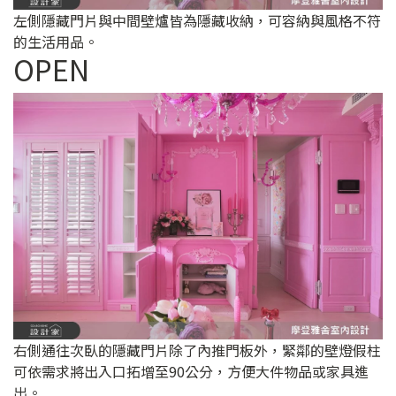
左側隱藏門片與中間壁爐皆為隱藏收納，可容納與風格不符
的生活用品。
OPEN
右側通往次臥的隱藏門片除了內推門板外，緊鄰的壁燈假柱
可依需求將出入口拓增至90公分，方便大件物品或家具進
出。