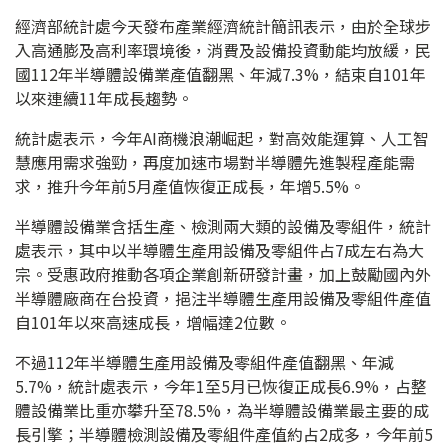
經濟部統計處今天發布產業經濟統計簡訊表示，由於全球步
入高通膨及高利率環境後，消費及設備投資動能均放緩，民
國112年半導體設備業產值翻黑、年減7.3%，結束自101年
以來連續11年成長趨勢。
統計處表示，今年AI商機浪潮崛起，對高效能運算、人工智
慧應用需求強勁，再度加速市場對半導體先進製程產能需
求，推升今年前5月產值恢復正成長，年增5.5%。
半導體設備業含括生產、檢測兩大類的設備及零組件，統計
處表示，其中以半導體生產用設備及零組件占7成左右為大
宗。受惠政府推動各項企業創新研發計畫，加上鼓勵國內外
半導體廠商在台投資，挹注半導體生產用設備及零組件產值
自101年以來高速成長，增幅達2位數。
不過112年半導體生產用設備及零組件產值翻黑、年減
5.7%，統計處表示，今年1至5月已恢復正成長6.9%，占整
體設備業比重亦攀升至78.5%，為半導體設備業最主要的成
長引擎；半導體檢測設備及零組件產值約占2成多，今年前5