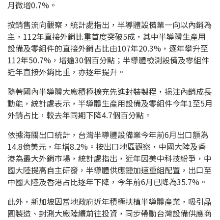
月微增0.7%。
按銷售流向觀察，統計處指出，半導體設備業一向以內銷為
主，112年直接外銷比重首度突破5成，其中半導體生產用
設備及零組件的直接外銷占比由107年20.3%，逐年攀升至
112年50.7%，增逾30個百分點；半導體檢測設備及零組件
近年直接外銷比重，亦逐年提升。
隨著國內半導體大廠積極擴充先進封裝製程，挹注內銷成長
動能，統計處表示，半導體生產用設備及零組件今年1至5月
外銷占比，較去年同期下降4.7個百分點。
依據海關出口統計，台灣半導體設備業今年前6月出口額為
14.8億美元，年增8.2%。按出口地區觀察，中國大陸及香
港為最大外銷市場，統計處指出，近年因美中科技紛爭，中
國大陸提高自主研發，半導體供應鏈加速重組配置，出口至
中國大陸及香港占比逐年下降，今年前6月已降為35.7%。
此外，新加坡因當地政府近年積極扶植半導體產業，吸引晶
圓製造、封測大廠陸續前往投資，同步帶動台灣設備供應商