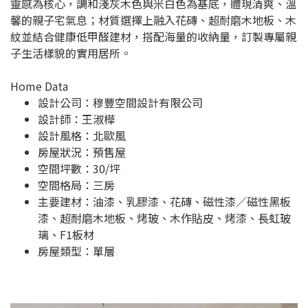
靈感為核心，調和淺灰木色與米白色為基底，體現清爽、溫
馨的親子宅氣息；材質選擇上融入花磚、超耐磨木地板、木
紋並結合健康低甲醛建材，搭配海量的收納量，訂製專屬親
子生活樣貌的實用居所。
Home Data
設計公司：
穆豐空間設計有限公司
設計師：王淑樺
設計風格：北歐風
房屋狀況：預售屋
空間坪數：30/坪
空間格局：三房
主要建材：油漆、乳膠漆、花磚、磁性漆／磁性黑板
漆、超耐磨木地板、烤玻、木作貼皮、烤漆、長虹玻
璃、F1板材
房屋類型：單層