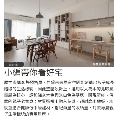
小編帶你看好宅
屋主添購30坪預售屋，希望未來居家空間能創造出孩子成長
階段的生活樣貌。因此整體設計上，選用以人為本的北歐風
靈感為核心，調和淺灰木色與米白色為基底，體現清爽、溫
馨的親子宅氣息；材質選擇上融入花磚、超耐磨木地板、木
紋並結合健康低甲醛建材，搭配海量的收納量，訂製專屬親
子生活樣貌的實用居所。