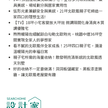
具美感、場域劃分與居家實用性
弧形元素兼顧安全與美感，21坪北歐風親子宅締造一
家四口的理想生活!
【TV】18坪小宅客變放大坪效 微調隔間化身清爽木質
調優雅宅
煦煦暖陽佐細膩餘白勾勒北歐時光，桃園中壢36坪空
間實現全家人的夢想家
看不膩的北歐風伴全家成長！25坪四口親子宅，瀰漫
溫暖陽光的幸福日常
親子宅所需的海量收納！散發明亮清新感的北歐風透
天別墅
好的收納不一定要做滿！洞洞板儲藏室、黑板漆塗鴉
牆，讓北歐風老屋變有趣