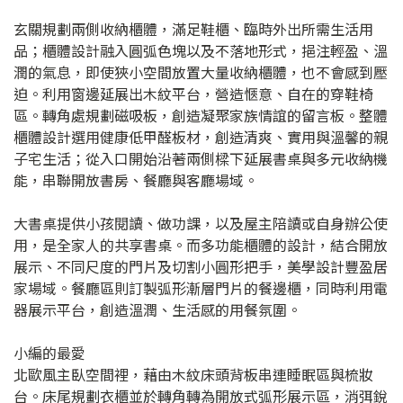
玄關規劃兩側收納櫃體，滿足鞋櫃、臨時外出所需生活用
品；櫃體設計融入圓弧色塊以及不落地形式，挹注輕盈、溫
潤的氣息，即使狹小空間放置大量收納櫃體，也不會感到壓
迫。利用窗邊延展出木紋平台，營造愜意、自在的穿鞋椅
區。轉角處規劃磁吸板，創造凝聚家族情誼的留言板。整體
櫃體設計選用健康低甲醛板材，創造清爽、實用與溫馨的親
子宅生活；從入口開始沿著兩側樑下延展書桌與多元收納機
能，串聯開放書房、餐廳與客廳場域。
大書桌提供小孩閱讀、做功課，以及屋主陪讀或自身辦公使
用，是全家人的共享書桌。而多功能櫃體的設計，結合開放
展示、不同尺度的門片及切割小圓形把手，美學設計豐盈居
家場域。餐廳區則訂製弧形漸層門片的餐邊櫃，同時利用電
器展示平台，創造溫潤、生活感的用餐氛圍。
小編的最愛
北歐風主臥空間裡，藉由木紋床頭背板串連睡眠區與梳妝
台。床尾規劃衣櫃並於轉角轉為開放式弧形展示區，消弭銳