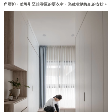
角壓迫，並導引至畸零區的更衣室，滿載收納機能的安排。