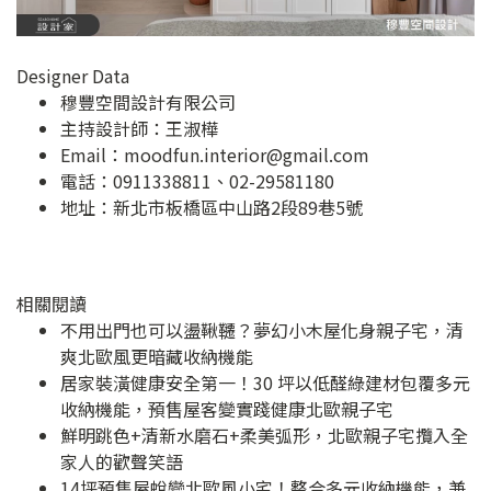
Designer Data
穆豐空間設計有限公司
主持設計師：王淑樺
Email：
moodfun.interior@gmail.com
電話：0911338811、02-29581180
地址：
新北市板橋區中山路2段89巷5號
相關閱讀
不用出門也可以盪鞦韆？夢幻小木屋化身親子宅，清
爽北歐風更暗藏收納機能
居家裝潢健康安全第一！30 坪以低醛綠建材包覆多元
收納機能，預售屋客變實踐健康北歐親子宅
鮮明跳色+清新水磨石+柔美弧形，北歐親子宅攬入全
家人的歡聲笑語
14坪預售屋蛻變北歐風小宅！整合多元收納機能，兼