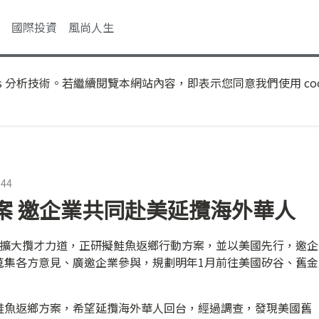
國際投資
風尚人生
s 分析技術。若繼續閱覽本網站內容，即表示您同意我們使用 coo
:44
案 邀企業共同赴美延攬海外華人
會擴大攬才力道，正研擬鮭魚返鄉行動方案，並以美國先行，邀企
蒐集各方意見、廣邀企業參與，規劃明年1月前往美國矽谷、舊金
鮭魚返鄉方案，希望延攬海外華人回台，經過調查，發現美國舊