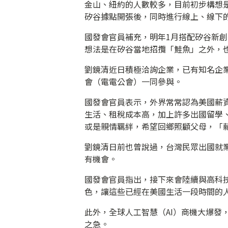
金山、紐約的人數較多，目前初步構想是
矽谷據點開張後，同時進行線上、線下
國發會官員補充，明年1月搭配矽谷新
想法是在矽谷當地招攬「鮭魚」之外，
劉鏡清近日積極洽詢企業，已有知名企
會（電電公會）一同參與。
國發會官員表示，外界常常認為美國薪
生活、租稅成本高，加上許多出國留學
或是親情羈絆，希望回鄉照顧父母，「
劉鏡清日前也曾說過，台灣民眾出國就
有機會。
國發會官員指出，接下來會陸續與高科
色，讓這些已經在美國生活一段時間的
此外，全球人工智慧（AI）商機大爆發
之急。