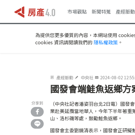
市場觀點
新聞特蒐
產經脈動
為提供您更多優質的內容，本網站使用 cookie
cookies 資訊請閱讀我們的
隱私權政策
。
產經脈動
中央社
2024-08-02 12:55
國發會端鮭魚返鄉方
分享到
（中央社記者潘姿羽台北2日電）國發
業赴美延攬當地華人，今年下半年著重
山、洛杉磯等處，鼓勵鮭魚返鄉。
國發會主委劉鏡清表示，國發會正研擬