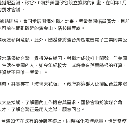
搭配亞洲‧矽谷3.0將於美國矽谷設立據點的計畫，在明年1月
的攬才會議。
創據點開張，會同步展開海外攬才計畫，考量美國幅員廣大，目前
也可前往距離較近的舊金山、洛杉磯等處。
業表達參與意願，此外，國發會將邀台灣區電機電子工業同業公
資水準優於台灣，覺得沒有誘因，對攬才成效打上問號，但美國
、生活在美國的人，如今年紀較大，或許會有落葉歸根的打算，
薪資就不是唯一考量」。
業時，其實存在「玻璃天花板」，政府將這群人延攬回台並非沒
技大廠接觸，了解國內工作機會與需求，國發會將扮演媒合角
人才，了解台灣正是用人之際，願意回台。
，台灣如何在既有的硬體基礎上，同時強化軟體能量，也是當務