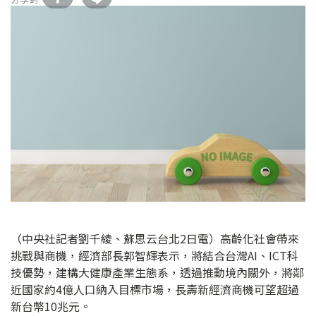
（中央社記者劉千綾、蘇思云台北2日電）高齡化社會帶來
挑戰與商機，經濟部長郭智輝表示，將結合台灣AI、ICT科
技優勢，建構大健康產業生態系，透過推動境內關外，將鄰
近國家約4億人口納入目標市場，長壽新經濟商機可望超過
新台幣10兆元。