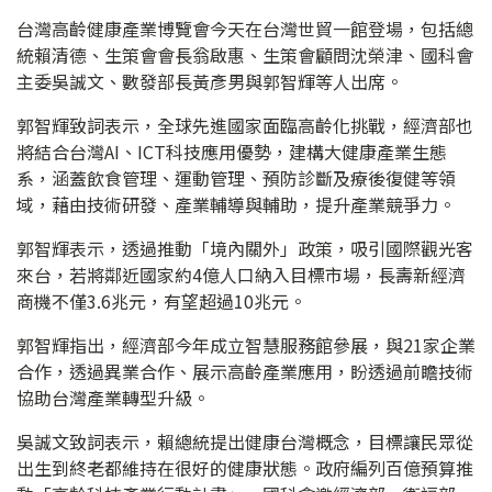
台灣高齡健康產業博覽會今天在台灣世貿一館登場，包括總
統賴清德、生策會會長翁啟惠、生策會顧問沈榮津、國科會
主委吳誠文、數發部長黃彥男與郭智輝等人出席。
郭智輝致詞表示，全球先進國家面臨高齡化挑戰，經濟部也
將結合台灣AI、ICT科技應用優勢，建構大健康產業生態
系，涵蓋飲食管理、運動管理、預防診斷及療後復健等領
域，藉由技術研發、產業輔導與輔助，提升產業競爭力。
郭智輝表示，透過推動「境內關外」政策，吸引國際觀光客
來台，若將鄰近國家約4億人口納入目標市場，長壽新經濟
商機不僅3.6兆元，有望超過10兆元。
郭智輝指出，經濟部今年成立智慧服務館參展，與21家企業
合作，透過異業合作、展示高齡產業應用，盼透過前瞻技術
協助台灣產業轉型升級。
吳誠文致詞表示，賴總統提出健康台灣概念，目標讓民眾從
出生到終老都維持在很好的健康狀態。政府編列百億預算推