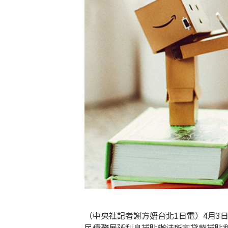
（中央社記者謝方娪台北1日電）4月3
民債務展延利息補貼辦法所定貸款補貼