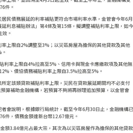
76件。
災居民債務展延的利率補貼更符合市場利率水準，金管會今年6月
延利息補貼辦法」第4條及第15條，擬調整補貼利率上限，如
生效。
率上限自2%調整至3%；以災區房屋為擔保的其他貸款及其他
%。
貼利率上限自4%拉高至5%、信用卡與現金卡應繳款項及其他無
2%、債協債務補貼利率上限自3.5%拉高至5%。
法所定該類貸款補貼利率上限，災民在貸款展延期間均不必支付
萬元預算補助金融機構，若預算不夠將再辦理追加預算，以金管會
者會說明，根據銀行局統計，截至今年6月30日止，金融機構
6件，債務金額達新台幣12.67億元。
權金額3.84億元占最大宗，其次為以災區房屋作為擔保的其他貸款