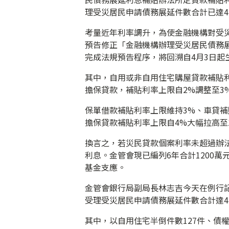
理受災居民申請債務展延件數合計已達4
考量近年利率調升，為使金融機構對受
預告修正「金融機構辦理受災居民債務展
完成法規預告程序，將回溯自4月3日起
其中，自用或非自用住宅購屋貸款補貼利
擔保貸款，補貼利率上限自2%調整至3
保單借款補貼利率上限維持3%、車貸補
擔保貸款補貼利率上限自4%大幅拉高至1
換言之，若災民貸款個案利率未超過辦
利息。金管會現已編列6年合計1200
基金支應。
金管會銀行局副局長林志吉今天在例行記
受理受災居民申請債務展延件數合計達47
其中，以自用住宅半倒件數127件、債