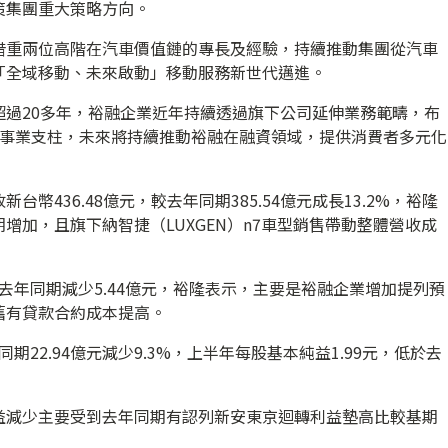
策集團重大策略方向。
借重兩位高階在汽車價值鏈的專長及經驗，持續推動集團從汽車
「全域移動、未來啟動」移動服務新世代邁進。
超過20多年，裕融企業近年持續透過旗下公司延伸業務範疇，布
大事業支柱，未來將持續推動裕融在融資領域，提供消費者多元化
幣436.48億元，較去年同期385.54億元成長13.2%，裕隆
增加，且旗下納智捷（LUXGEN）n7車型銷售帶動整體營收成
較去年同期減少5.44億元，裕隆表示，主要是裕融企業增加提列預
舊有貸款合約成本提高。
期22.94億元減少9.3%，上半年每股基本純益1.99元，低於去
益減少主要受到去年同期有認列新安東京迴轉利益墊高比較基期