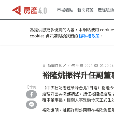
市場觀點
新聞特蒐
產經脈動
為提供您更多優質的內容，本網站使用 cookie
cookies 資訊請閱讀我們的
隱私權政策
。
新聞特蒐
中央社
2024-08-01 20:27
裕隆姚振祥升任副董
分享到
（中央社記者鍾榮峰台北1日電）裕隆
經理許國興職務調整，接任裕隆總經理
租車董事長，相關人事異動今天正式生
裕隆說明，姚振祥與許國興在裕隆集團