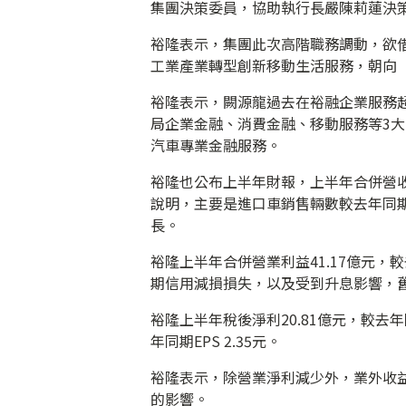
集團決策委員，協助執行長嚴陳莉蓮決
裕隆表示，集團此次高階職務調動，欲
工業產業轉型創新移動生活服務，朝向
裕隆表示，闕源龍過去在裕融企業服務
局企業金融、消費金融、移動服務等3
汽車專業金融服務。
裕隆也公布上半年財報，上半年合併營收新台
說明，主要是進口車銷售輛數較去年同期
長。
裕隆上半年合併營業利益41.17億元，
期信用減損損失，以及受到升息影響，
裕隆上半年稅後淨利20.81億元，較去年同
年同期EPS 2.35元。
裕隆表示，除營業淨利減少外，業外收
的影響。