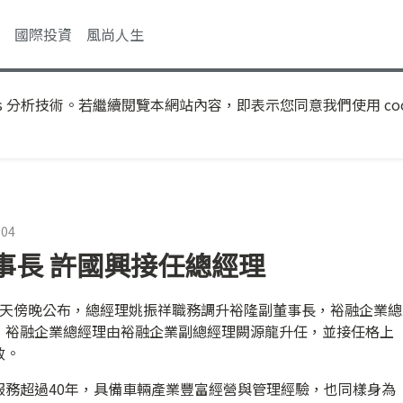
國際投資
風尚人生
s 分析技術。若繼續閱覽本網站內容，即表示您同意我們使用 coo
:04
事長 許國興接任總經理
今天傍晚公布，總經理姚振祥職務調升裕隆副董事長，裕融企業總
；裕融企業總經理由裕融企業副總經理闕源龍升任，並接任格上
效。
服務超過40年，具備車輛產業豐富經營與管理經驗，也同樣身為