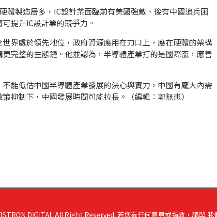
硬體製造居多，IC設計業面臨前有美國強敵、後有中國追兵困
可提升IC設計業的競爭力。
全世界處於領先地位，政府資源應用在刀口上，應在硬體的架構
構更完整的生態鏈。他並認為，半導體產業打的是國際盃，應善
，不能低估中國半導體產業發展的決心與實力，中國有龐大內需
政策抑制下，中國發展時間可能拉長。（編輯：郭無患）
RON DIGITAL All Right Reserved. 若您有任何意見或指教，請與
我