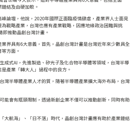
際鏈結及由硬加軟。
峰論壇，他說，2020年國際正面臨疫情肆虐，產業界人士面見
視為戰略產業，台灣也應有產業戰略，因應地緣政治困難與挑
，隨即推動晶創台灣計畫。
產業界具有6大意義，首先，晶創台灣計畫是台灣近年來少數具全
育等方面。
生成式AI，先進製造、矽光子及化合物半導體等領域，台灣半導
信是產業「轉大人」過程中的良方。
升台灣半導體產業人才的質，隨著半導體產業擴大海外布局，台灣
新可能會有瓶頸限制，透過新創企業不僅可以推動創新，同時有助
入「大航海」、「日不落」時代，晶創台灣計畫應有助於產業鏈結