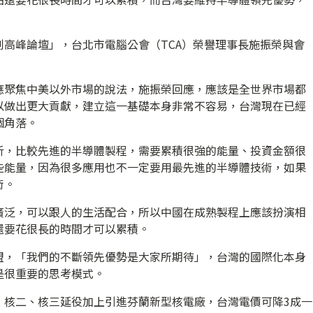
高峰論壇」，台北市電腦公會（TCA）榮譽理事長施振榮與會
應聚焦中美以外市場的說法，施振榮回應，應該是全世界市場都
以做出更大貢獻，建立這一基礎本身非常不容易，台灣現在已經
個角落。
析，比較先進的半導體製程，需要累積很強的能量、投資金額很
些能量，因為很多應用也不一定要用最先進的半導體技術，如果
術。
廣泛，可以跟人的生活配合，所以中國在成熟製程上應該扮演相
還要花很長的時間才可以累積。
盟，「我們的不斷領先優勢是大家所期待」，台灣的國際化本身
是很重要的思考模式。
，核二、核三延役加上引進芬蘭新型核電廠，台灣電價可降3成一