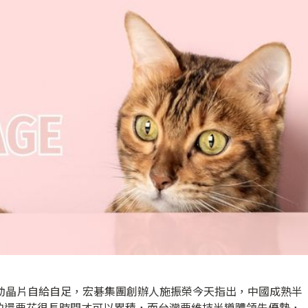
推動晶片自給自足，宏碁集團創辦人施振榮今天指出，中國成熟半
怕還要花很長時間才可以累積，而台灣要維持半導體領先優勢，