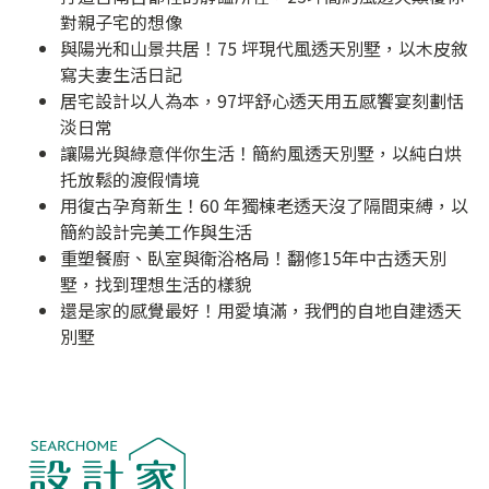
對親子宅的想像
與陽光和山景共居！75 坪現代風透天別墅，以木皮敘
寫夫妻生活日記
居宅設計以人為本，97坪舒心透天用五感饗宴刻劃恬
淡日常
讓陽光與綠意伴你生活！簡約風透天別墅，以純白烘
托放鬆的渡假情境
用復古孕育新生！60 年獨棟老透天沒了隔間束縛，以
簡約設計完美工作與生活
重塑餐廚、臥室與衛浴格局！翻修15年中古透天別
墅，找到理想生活的樣貌
還是家的感覺最好！用愛填滿，我們的自地自建透天
別墅