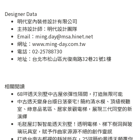
Designer Data
明代室內裝修設計有限公司
主持設計師：明代設計團隊
Email：
ming.day@msa.hinet.net
網址：
www.ming-day.com.tw
電話：02-25788730
地址：
台北市松山區光復南路32巷21號1樓
相關閱讀
68坪透天別墅中古屋依彈性隔間，打造無限可能
中古透天變身台版日落豪宅! 簡約清水模、頂級視聽
室、綠意品茗區、居家景觀電梯，展現三代同堂的新
演繹
毛胚屋訂製智能透天別墅！透明電梯、梯下樹洞與玻
璃玩具室，賦予作曲家源源不絕的創作靈感
打造台南古都裡的靜謐所在，25坪簡約風透天顛覆你