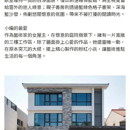
臥室維持一貫的白淨面貌，僅以俐落線條妝點，將主視覺留
給窗外的迷人綠意；親子書房則透過藍綠色格子書架、深海
藍沙發，佈劃悠閒愜意的氛圍，帶來不被打擾的閱讀時光。
小編的最愛
作為藝術家的女屋主，在愜意的庭院樹景下，擁有一片寬敞
的三樓工作區，除了牆面掛上心愛的作品，她還靈機一動，
在原本突兀的大樑，擺上精心製作的粉紅小兵，讓藝術進駐
生活的每一個角落。