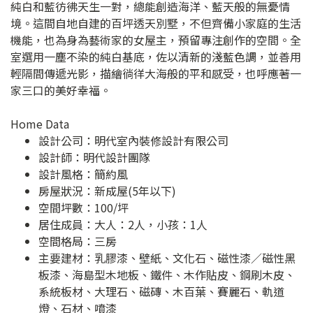
純白和藍彷彿天生一對，總能創造海洋、藍天般的無憂情
境。這間自地自建的百坪透天別墅，不但齊備小家庭的生活
機能，也為身為藝術家的女屋主，預留專注創作的空間。全
室選用一塵不染的純白基底，佐以清新的淺藍色調，並善用
輕隔間傳遞光影，描繪徜徉大海般的平和感受，也呼應著一
家三口的美好幸福。
Home Data
設計公司：
明代室內裝修設計有限公司
設計師：明代設計團隊
設計風格：簡約風
房屋狀況：新成屋(5年以下)
空間坪數：100/坪
居住成員：大人：2人，小孩：1人
空間格局：三房
主要建材：乳膠漆、壁紙、文化石、磁性漆／磁性黑
板漆、海島型木地板、鐵件、木作貼皮、鋼刷木皮、
系統板材、大理石、磁磚、木百葉、賽麗石、軌道
燈、石材、噴漆