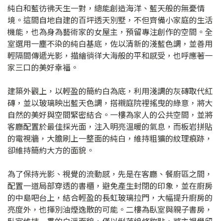
純白和藍彷彿天生一對，總能創造海洋、藍天般的無憂情
境。這間自地自建的百坪透天別墅，不但齊備小家庭的生活
機能，也為身為藝術家的女屋主，預留專注創作的空間。全
室選用一塵不染的純白基底，佐以清新的淺藍色調，並善用
輕隔間傳遞光影，描繪徜徉大海般的平和感受，也呼應著一
家三口的美好幸福。
建築外觀上，以輕盈的簡約白為底，利用淺調的灰磚取代紅
磚，並以玻璃映出藍天色調，搭襯庭院裡搖曳的綠意，將大
自然的美好與空間緊密結合。一樓為家人的公共空間，並將
客廳配置於最佳採光面，注入明亮溫暖的氣息，而板岩拼貼
的電視牆，大膽刷上一整面的純白，維持粗獷的紋理痕跡，
卻維持簡約大方的面貌。
為了保持光影、視覺的流動感，先是在客廳、餐廚區之間，
配置一道局部穿透的書櫃，避免產生封閉的印象，並在廚房
的中島吧台上，結合輕盈的長虹玻璃拉門，大幅提升廚房的
亮度外，也揮別油煙逸散的可能。二樓為臥室與親子書房，