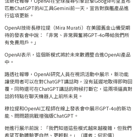
法新社報導，OpenAI在全球搜尋引擎巨擘Google可望宣布
匹敵ChatGPT的AI工具Gemini前一天，宣告對旗艦產品進
行這項更新。
OpenAI技術長穆拉提（Mira Murati）在美國舊金山備受期
待的發表會中說：「非常、非常興奮將GPT-4o帶給我們所
有免費用戶。」
OpenAI表示，這個新模式將於未來數週整合進OpenAI產品
中。
路透社報導，OpenAI研究人員在視訊活動中展示，新功能
讓使用者可以在對ChatGPT講話時，沒有延遲地取得即時回
覆，同時還可在ChatGPT講話的時候打斷它，這兩項逼真對
話的特點在聊天機器人上前所未見。
穆拉提和OpenAI工程師在線上發表會中展示GPT-4o的新功
能、問問題挑戰增強版ChatGPT。
她進行展示前說：「我們知道這些模式越來越複雜，但我們
希望互動體驗更自然、更輕鬆。」（譯者：何宏儒）