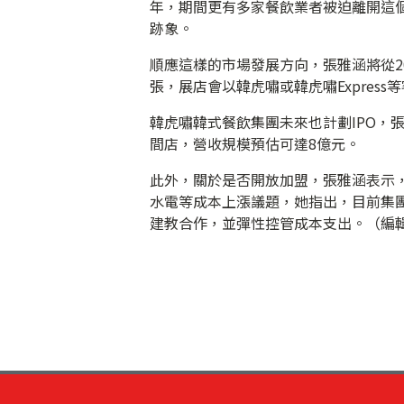
年，期間更有多家餐飲業者被迫離開這個
跡象。
順應這樣的市場發展方向，張雅涵將從2
張，展店會以韓虎嘯或韓虎嘯Expres
韓虎嘯韓式餐飲集團未來也計劃IPO，張
間店，營收規模預估可達8億元。
此外，關於是否開放加盟，張雅涵表示
水電等成本上漲議題，她指出，目前集團
建教合作，並彈性控管成本支出。（編輯：