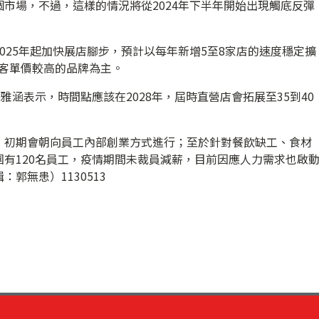
市場，不過，這樣的情況將從2024年下半年開始出現觸底反彈
025年起加快展店腳步，預計以每年新增5至8家店的速度穩定擴
s等客單價較高的品牌為主。
雅涵表示，時間點應該在2028年，屆時直營店會拓展至35到40
，初期會朝向員工內部創業方式進行；至於針對餐飲缺工、食材
有120名員工，疫情期間未裁員減薪，目前因應人力需求也啟
郭無患）1130513