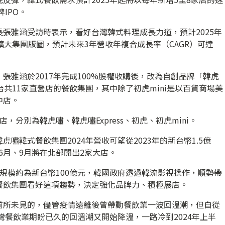
IPO。
張雅涵受訪時表示，看好台灣韓式料理成長力道，預計2025年
擴大集團版圖，預計未來3年營收年複合成長率（CAGR）可達
張雅涵於2017年完成100%股權收購後，改為自創品牌「韓虎
共11家直營店的餐飲集團，其中除了初虎mini是以百貨商場美
中店。
分別為韓虎嘯、韓虎嘯Express、初虎、初虎mini。
嘯韓式餐飲集團2024年營收可望從2023年的新台幣1.5億
年6月、9月將在北部開出2家大店。
規模約為新台幣100億元，韓國政府透過韓流影視操作，順勢帶
餐飲集團看好這項趨勢，決定強化品牌力、積極展店。
前所未見的，儘管疫情遠離後曾帶動餐飲業一波回溫潮，但自從
灣餐飲業期盼已久的回溫潮又開始降溫，一路冷到2024年上半