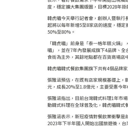
度，穩定擴大集團版圖，目標2028年掛牌
韓虎嘯今天舉行記者會，創辦人暨執行長
起將以每年新增5至8家店的速度，穩定
50%至80%。
「韓虎嘯」前身是「泰一格年糕火鍋」，
嘯」，並在7年內發展成旗下4品牌、全台
食街為主外，其餘地點都在百貨商場店
韓虎嘯韓式餐飲集團旗下共有4個品牌家店，
張雅涵預估，在既有店家規模基礎上，韓虎
元，成長20%至1.8億元，主要受惠今
張雅涵指出，目前台灣韓式料理1年市場
動韓式料理在全球普及化，韓虎嘯韓式
張雅涵表示，新冠疫情對餐飲業衝擊是
2023年下半年國人開始出國旅遊後，台