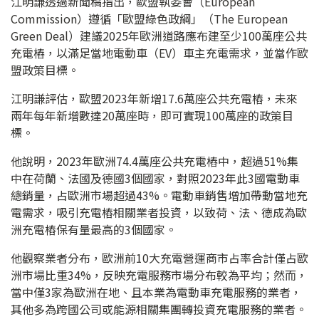
江明謙透過新聞稿指出，歐盟執委會（European
Commission）遵循「歐盟綠色政綱」（The European
Green Deal）建議2025年歐洲道路應布建至少100萬座公共
充電樁，以滿足當地電動車（EV）車主充電需求，並當作歐
盟政策目標。
江明謙評估，歐盟2023年新增17.6萬座公共充電樁，未來
兩年每年新增數達20萬座時，即可實現100萬座的政策目
標。
他說明，2023年歐洲74.4萬座公共充電樁中，超過51%集
中在荷蘭、法國及德國3個國家，對照2023年此3國電動車
總銷量，占歐洲市場超過43%。電動車銷售增加帶動當地充
電需求，吸引充電樁相關業者投資，以致荷、法、德成為歐
洲充電樁保有量最高的3個國家。
他觀察業者分布，歐洲前10大充電營運商市占率合計僅占歐
洲市場比重34%，反映充電服務市場分布較為平均；然而，
當中僅3家為歐洲在地、且本業為電動車充電服務的業者，
其他多為跨國公司或能源相關集團轉投資充電服務的業者。