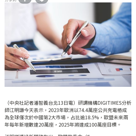
（中央社記者潘智義台北13日電）研調機構DIGITIMES分析
師江明謙今天表示，2023年歐洲以74.4萬座公共充電樁成
為全球僅次於中國第2大市場，占比逾18.5%，歐盟未來兩
年每年新增數達20萬座，2025年將達成100萬座目標。